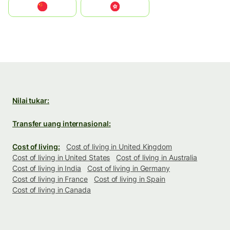
中国
中國香港特別行政區
Nilai tukar:
Transfer uang internasional:
Cost of living:
Cost of living in United Kingdom
Cost of living in United States
Cost of living in Australia
Cost of living in India
Cost of living in Germany
Cost of living in France
Cost of living in Spain
Cost of living in Canada