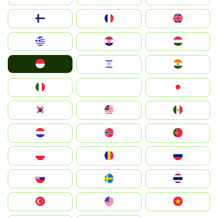
Suomi
France
United Kingdom
Greece
Hrvatska
Magyarország
Indonesia
Israel
India
Italia
JA
Japan
South Korea
Malay
Mexico
Nederland
Norge
Portugal
Polska
România
Россия
Slovensko
Ruoŧŧa
ไทย
Türkiye
United States
Vietnam