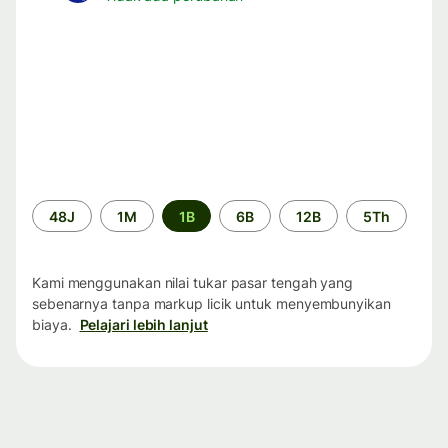
Periode
48J
1M
1B
6B
12B
5Th
waktu
Kami menggunakan nilai tukar pasar tengah yang
sebenarnya tanpa markup licik untuk menyembunyikan
biaya.
Pelajari lebih lanjut