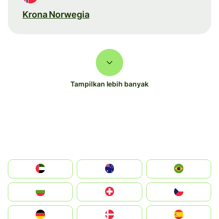
Krona Norwegia
Tampilkan lebih banyak
الإمارات العربية المتحدة
Australia
Brazil
България
Switzerland
Czechia
Deutschland
Denmark
España