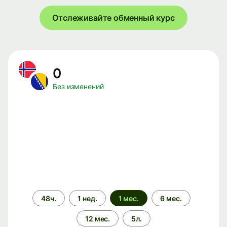
Отслеживайте обменный курс
0
Без изменений
Период
48ч.
1 нед.
1 мес.
6 мес.
времени
12 мес.
5л.