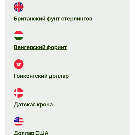
Британский фунт стерлингов
Венгерский форинт
Гонконгский доллар
Датская крона
Доллар США