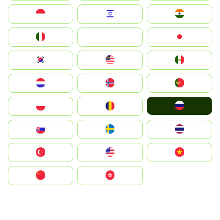
Indonesia
Israel
India
Italia
JA
Japan
South Korea
Malay
Mexico
Nederland
Norge
Portugal
Россия
Polska
România
Slovensko
Ruoŧŧa
ไทย
Türkiye
United States
Vietnam
中国
中國香港特別行政區