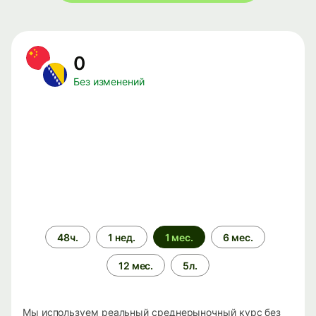
0
Без изменений
Период
48ч.
1 нед.
1 мес.
6 мес.
времени
12 мес.
5л.
Мы используем реальный среднерыночный курс без