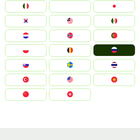
Italia
JA
Japan
South Korea
Malay
Mexico
Nederland
Norge
Portugal
Россия
Polska
România
Slovensko
Ruoŧŧa
ไทย
Türkiye
United States
Vietnam
中国
中國香港特別行政區