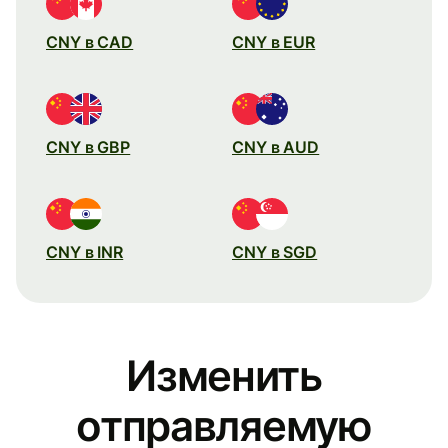
CNY в CAD
CNY в EUR
CNY в GBP
CNY в AUD
CNY в INR
CNY в SGD
Изменить
отправляемую