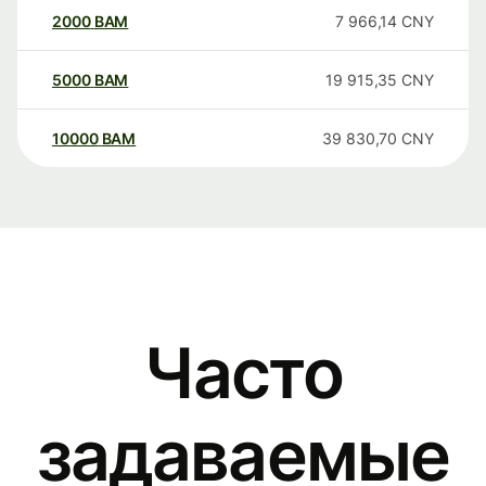
2000
BAM
7 966,14
CNY
5000
BAM
19 915,35
CNY
10000
BAM
39 830,70
CNY
Часто
задаваемые