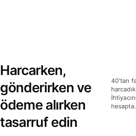
Harcarken,
40'tan f
gönderirken ve
harcadık
İhtiyacın
ödeme alırken
hesapta.
tasarruf edin