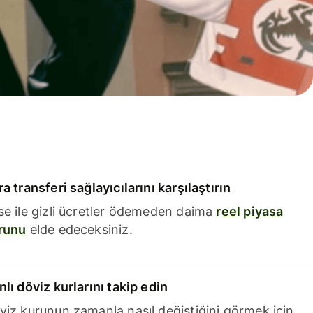
a transferi sağlayıcılarını karşılaştırın
se ile gizli ücretler ödemeden daima
reel piyasa
runu
elde edeceksiniz.
nlı döviz kurlarını takip edin
viz kurunun zamanla nasıl değiştiğini görmek için