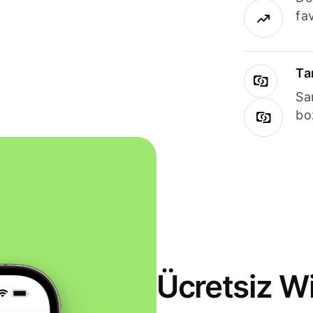
fav
Ta
Sa
bo
Ücretsiz Wi