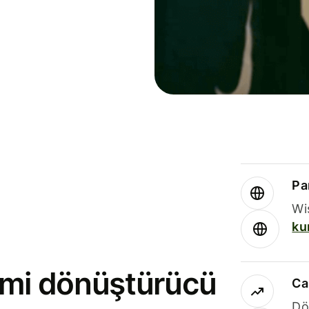
Par
Wi
ku
rimi dönüştürücü
Ca
Dö