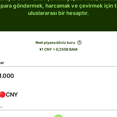
bi para göndermek, harcamak ve çevirmek için 
uluslararası bir hesaptır.
Reel piyasa döviz kuru
¥1 CNY = 0,2508 BAM
tar
CNY