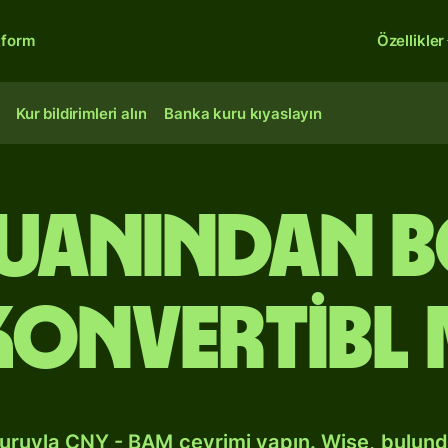
tform
Özellikler
Kur bildirimleri alın
Banka kuru kıyaslayın
yuanından 
konvertibl
kuruyla CNY - BAM çevrimi yapın. Wise, bulun