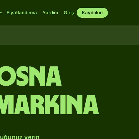
Fiyatlandırma
Yardım
Giriş
Kaydolun
Bosna
 markına
duğunuz yerin