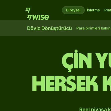
Bireysel
İşletme
Pla
Döviz Dönüştürücü
Para birimleri bakın
Çin 
Hersek 
Reel piyasa 