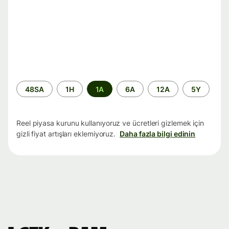
Zaman
48SA
1H
1A
6A
12A
5Y
aralığı
Reel piyasa kurunu kullanıyoruz ve ücretleri gizlemek için
gizli fiyat artışları eklemiyoruz.
Daha fazla bilgi edinin