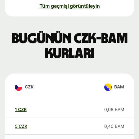
Tüm geçmişi görüntüleyin
Bugünün CZK-BAM
kurları
CZK
BAM
1
CZK
0,08
BAM
5
CZK
0,40
BAM