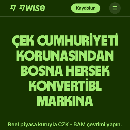
Kaydolun
Çek Cumhuriyeti
korunasından
Bosna Hersek
konvertibl
markına
Reel piyasa kuruyla CZK - BAM çevrimi yapın.