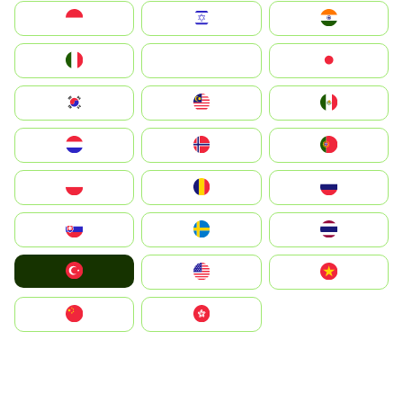
Indonesia
Israel
India
Italia
JA
Japan
South Korea
Malay
Mexico
Nederland
Norge
Portugal
Polska
România
Россия
Slovensko
Ruoŧŧa
ไทย
Türkiye
United States
Vietnam
中国
中國香港特別行政區