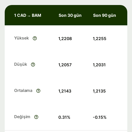
1 CAD → BAM
Son 30 gün
Son 90 gün
Yüksek
1,2208
1,2255
Düşük
1,2057
1,2031
Ortalama
1,2143
1,2135
Değişim
0.31
%
-0.15
%