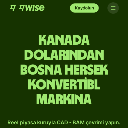
Kaydolun
Kanada
dolarından
Bosna Hersek
konvertibl
markına
Reel piyasa kuruyla CAD - BAM çevrimi yapın.