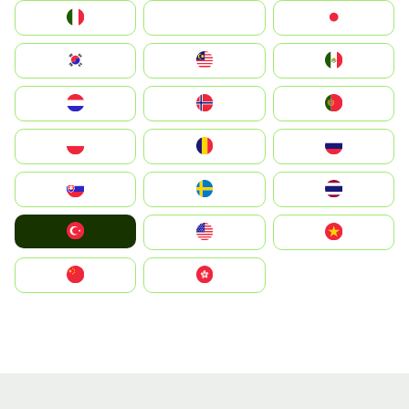
Italia
JA
Japan
South Korea
Malay
Mexico
Nederland
Norge
Portugal
Polska
România
Россия
Slovensko
Ruoŧŧa
ไทย
Türkiye
United States
Vietnam
中国
中國香港特別行政區