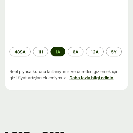
Zaman
48SA
1H
1A
6A
12A
5Y
aralığı
Reel piyasa kurunu kullanıyoruz ve ücretleri gizlemek için
gizli fiyat artışları eklemiyoruz.
Daha fazla bilgi edinin