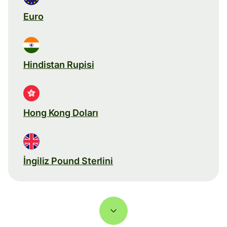
Euro
Hindistan Rupisi
Hong Kong Doları
İngiliz Pound Sterlini