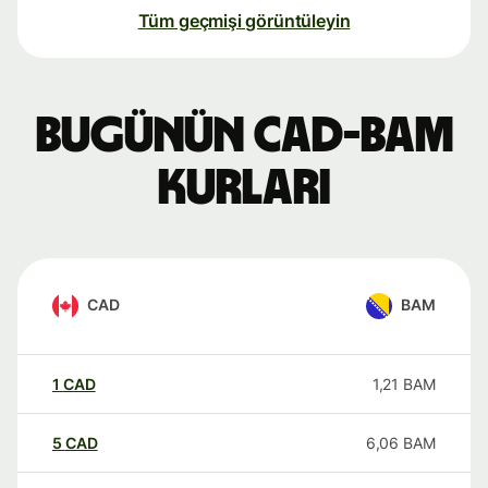
Tüm geçmişi görüntüleyin
Bugünün CAD-BAM
kurları
CAD
BAM
1
CAD
1,21
BAM
5
CAD
6,06
BAM