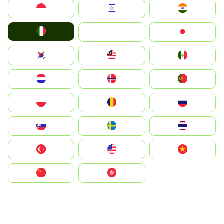
Indonesia
Israel
India
Italia
JA
Japan
South Korea
Malay
Mexico
Nederland
Norge
Portugal
Polska
România
Россия
Slovensko
Ruoŧŧa
ไทย
Türkiye
United States
Vietnam
中国
中國香港特別行政區