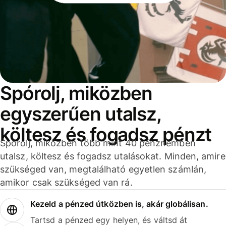
Spórolj, miközben
egyszerűen utalsz,
költesz és fogadsz pénzt
Spórolj, miközben több mint 40 pénznemben
utalsz, költesz és fogadsz utalásokat. Minden, amire
szükséged van, megtalálható egyetlen számlán,
amikor csak szükséged van rá.
Kezeld a pénzed útközben is, akár globálisan.
Tartsd a pénzed egy helyen, és váltsd át