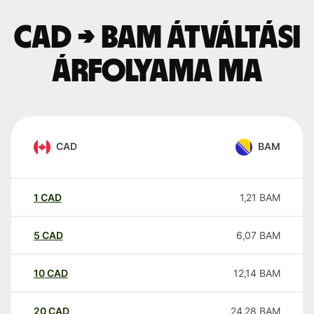
CAD → BAM átváltási
árfolyama ma
CAD
BAM
1
CAD
1,21
BAM
5
CAD
6,07
BAM
10
CAD
12,14
BAM
20
CAD
24,28
BAM