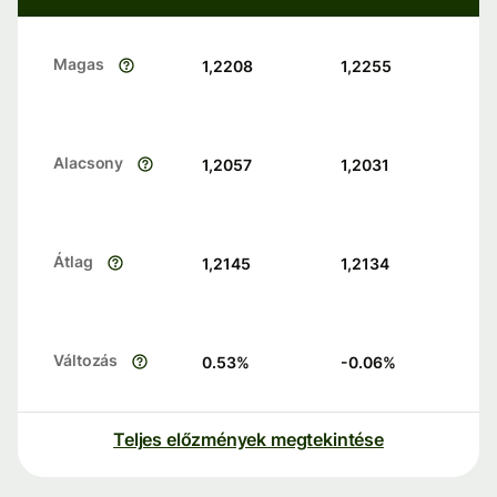
Magas
1,2208
1,2255
Alacsony
1,2057
1,2031
Átlag
1,2145
1,2134
Változás
0.53
%
-0.06
%
Teljes előzmények megtekintése