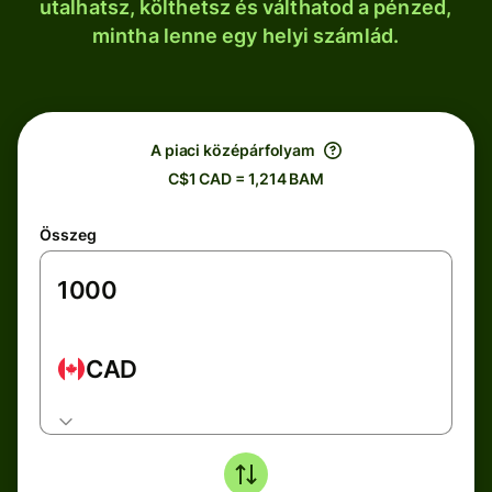
utalhatsz, költhetsz és válthatod a pénzed,
mintha lenne egy helyi számlád.
A piaci középárfolyam
C$1 CAD = 1,214 BAM
Összeg
CAD