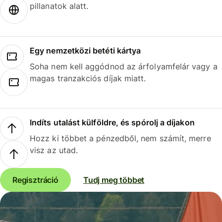
pillanatok alatt.
Egy nemzetközi betéti kártya
Soha nem kell aggódnod az árfolyamfelár vagy a
magas tranzakciós díjak miatt.
Indíts utalást külföldre, és spórolj a díjakon
Hozz ki többet a pénzedből, nem számít, merre
visz az utad.
Regisztráció
Tudj meg többet