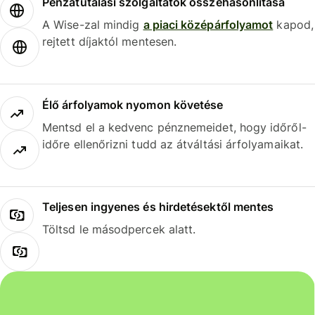
Pénzátutalási szolgáltatók összehasonlítása
A Wise-zal mindig
a piaci középárfolyamot
kapod,
rejtett díjaktól mentesen.
Élő árfolyamok nyomon követése
Mentsd el a kedvenc pénznemeidet, hogy időről-
időre ellenőrizni tudd az átváltási árfolyamaikat.
Teljesen ingyenes és hirdetésektől mentes
Töltsd le másodpercek alatt.