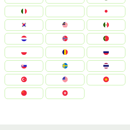
Italia
JA
Japan
South Korea
Malay
Mexico
Nederland
Norge
Portugal
Polska
România
Россия
Slovensko
Ruoŧŧa
ไทย
Türkiye
United States
Vietnam
中国
中國香港特別行政區