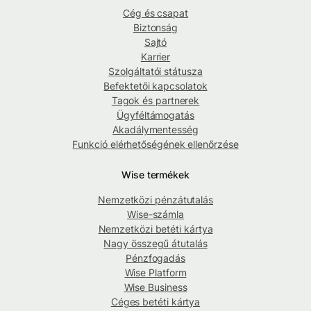
Cég és csapat
Biztonság
Sajtó
Karrier
Szolgáltatói státusza
Befektetői kapcsolatok
Tagok és partnerek
Ügyféltámogatás
Akadálymentesség
Funkció elérhetőségének ellenőrzése
Wise termékek
Nemzetközi pénzátutalás
Wise-számla
Nemzetközi betéti kártya
Nagy összegű átutalás
Pénzfogadás
Wise Platform
Wise Business
Céges betéti kártya