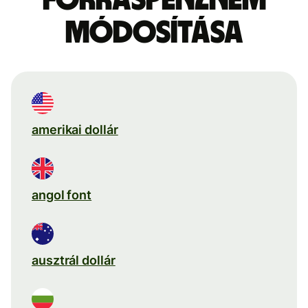
módosítása
amerikai dollár
angol font
ausztrál dollár