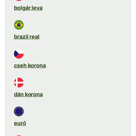
bolgár leva
brazil real
cseh korona
dán korona
euró