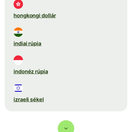
hongkongi dollár
indiai rúpia
indonéz rúpia
izraeli sékel