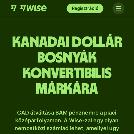
Regisztráció
kanadai dollár
bosnyák
konvertibilis
márkára
CAD átváltása BAM pénznemre a piaci
középárfolyamon. A Wise-zal egy olyan
nemzetközi számlád lehet, amellyel úgy