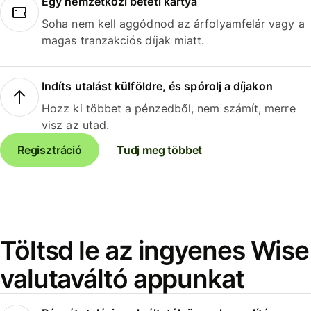
Egy nemzetközi betéti kártya
Soha nem kell aggódnod az árfolyamfelár vagy a
magas tranzakciós díjak miatt.
Indíts utalást külföldre, és spórolj a díjakon
Hozz ki többet a pénzedből, nem számít, merre
visz az utad.
Regisztráció
Tudj meg többet
Töltsd le az ingyenes Wise
valutaváltó appunkat