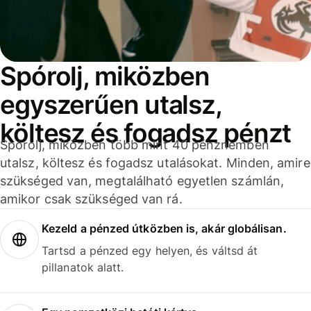
Spórolj, miközben
egyszerűen utalsz,
költesz és fogadsz pénzt
Spórolj, miközben több mint 40 pénznemben
utalsz, költesz és fogadsz utalásokat. Minden, amire
szükséged van, megtalálható egyetlen számlán,
amikor csak szükséged van rá.
Kezeld a pénzed útközben is, akár globálisan.
Tartsd a pénzed egy helyen, és váltsd át
pillanatok alatt.