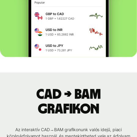
CAD → BAM
grafikon
Az interaktív CAD→BAM grafikonunk valós idejű, piaci
középárfolyamot használ, és megtekintheted vele az árfolyam