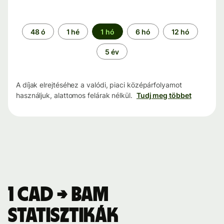
Időszak
48 ó
1 hé
1 hó
6 hó
12 hó
5 év
A díjak elrejtéséhez a valódi, piaci középárfolyamot
használjuk, alattomos felárak nélkül.
Tudj meg többet
1 CAD → BAM
statisztikák