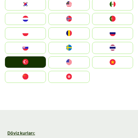
South Korea
Malay
Mexico
Nederland
Norge
Portugal
Polska
România
Россия
Slovensko
Ruoŧŧa
ไทย
Türkiye
United States
Vietnam
中国
中國香港特別行政區
Döviz kurları: