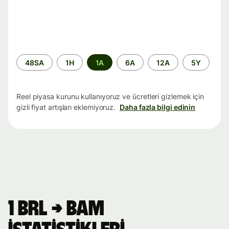
Zaman
48SA
1H
1A
6A
12A
5Y
aralığı
Reel piyasa kurunu kullanıyoruz ve ücretleri gizlemek için
gizli fiyat artışları eklemiyoruz.
Daha fazla bilgi edinin
1 BRL → BAM