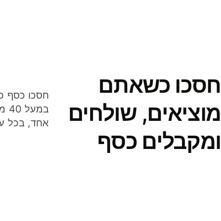
חסכו כשאתם
מוציאים, שולחים
במע
אחד, בכל ע
ומקבלים כסף