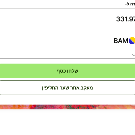
ה ל-
BAM
שלחו כסף
מעקב אחר שער החליפין