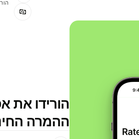
הורי
הורידו את א
ההמרה החינמית