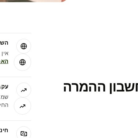
השו
אין עמ
האמ
חשבון ההמרה
עקב
שמר
החלי
חינם