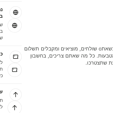
נה
בע
שמ
במ
שנ
חסכו כסף כשאתo שולחים, מוציאים ומקבלים תשלום
כר
ל 40 מטבעות. כל מה שאתם צריכים, בחשבון
ת שתצטרכו.
לע
חל
כש
של
תנ
לא