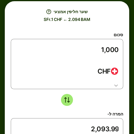
שער חליפין אמצעי
SFr.1 CHF ← 2.094 BAM
סכום
CHF
המרה ל-