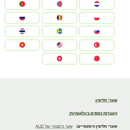
Nederland
Norge
Portugal
Polska
România
Россия
Slovensko
Ruoŧŧa
ไทย
Türkiye
United States
Vietnam
中国
中國香港特別行政區
שערי חליפין:
העברות כספים בינלאומיות:
שערי חליפין היסטוריים:
שער היסטורי של AUD