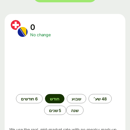
0
No change
תקופת
48 שע׳
שבוע
חודש
6 חודשים
זמן
שנה
5 שנים
We use the real, mid-market rate with no sneaky mark-up