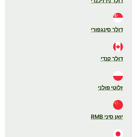
דולר ניו זילנדי
דולר סינגפורי
דולר קנדי
זלוטי פולני
יואן סיני RMB