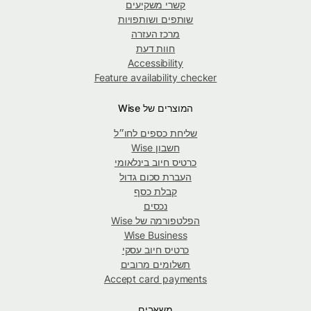
קשרי משקיעים
שותפים ושותפויות
מרכז העזרה
חוות דעת
Accessibility
Feature availability checker
המוצרים של Wise
שליחת כספים לחו״ל
חשבון Wise
כרטיס חיוב בינלאומי
העברת סכום גדול
קבלת כסף
נכסים
הפלטפורמה של Wise
Wise Business
כרטיס חיוב עסקי
תשלומים מרובים
Accept card payments
משאבים