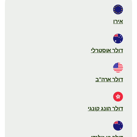
אירו
דולר אוסטרלי
דולר ארה"ב
דולר הונג קונגי