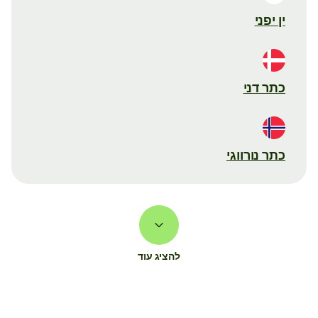
ין יפני
כתר דני
כתר נורווגי
להציג עוד