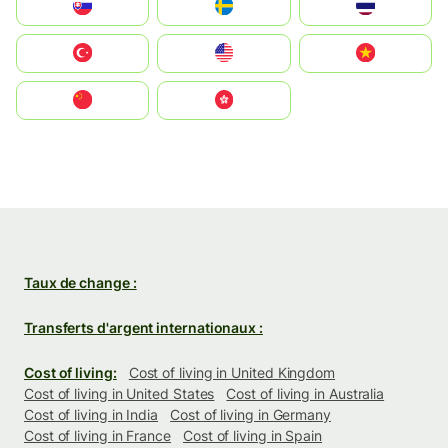
Slovensko
Ruoŧŧa
ไทย
Türkiye
United States
Vietnam
中国
中國香港特別行政區
Taux de change :
Transferts d'argent internationaux :
Cost of living:
Cost of living in United Kingdom
Cost of living in United States
Cost of living in Australia
Cost of living in India
Cost of living in Germany
Cost of living in France
Cost of living in Spain