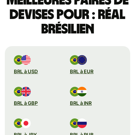
Meilleures paires de
devises pour : réal
brésilien
BRL à USD
BRL à EUR
BRL à GBP
BRL à INR
BRL à JPY
BRL à RUB