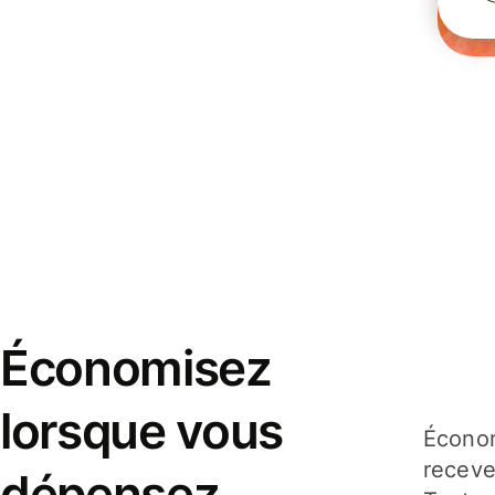
Économisez
lorsque vous
Économ
receve
dépensez,