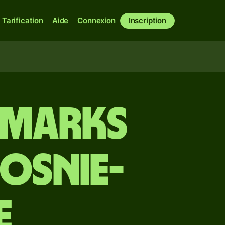
Tarification
Aide
Connexion
Inscription
 marks
Bosnie-
e