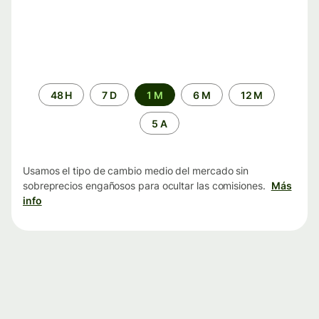
Periodo
48 H
7 D
1 M
6 M
12 M
de
tiempo
5 A
Usamos el tipo de cambio medio del mercado sin
sobreprecios engañosos para ocultar las comisiones.
Más
info