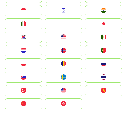
Indonesia
Israel
India
Italia
JA
Japan
South Korea
Malay
Mexico
Nederland
Norge
Portugal
Polska
România
Россия
Slovensko
Ruoŧŧa
ไทย
Türkiye
United States
Vietnam
中国
中國香港特別行政區