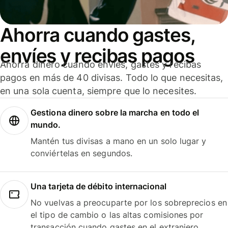
Ahorra cuando gastes,
envíes y recibas pagos
Ahorra dinero cuando envíes, gastes y recibas
pagos en más de 40 divisas. Todo lo que necesitas,
en una sola cuenta, siempre que lo necesites.
Gestiona dinero sobre la marcha en todo el
mundo.
Mantén tus divisas a mano en un solo lugar y
conviértelas en segundos.
Una tarjeta de débito internacional
No vuelvas a preocuparte por los sobreprecios en
el tipo de cambio o las altas comisiones por
transacción cuando gastes en el extranjero.