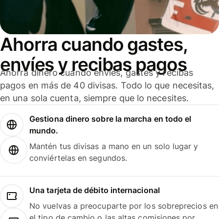
Ahorra cuando gastes,
envíes y recibas pagos
Ahorra dinero cuando envíes, gastes y recibas
pagos en más de 40 divisas. Todo lo que necesitas,
en una sola cuenta, siempre que lo necesites.
Gestiona dinero sobre la marcha en todo el
mundo.
Mantén tus divisas a mano en un solo lugar y
conviértelas en segundos.
Una tarjeta de débito internacional
No vuelvas a preocuparte por los sobreprecios en
el tipo de cambio o las altas comisiones por