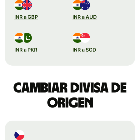
INR a GBP
INR a AUD
INR a PKR
INR a SGD
Cambiar divisa de
origen