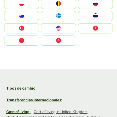
Polska
România
Россия
Slovensko
Ruoŧŧa
ไทย
Türkiye
United States
Vietnam
中国
中國香港特別行政區
Tipos de cambio:
Transferencias internacionales:
Cost of living:
Cost of living in United Kingdom