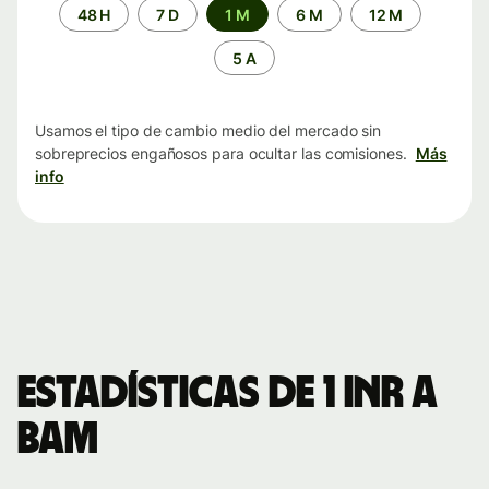
Periodo
48 H
7 D
1 M
6 M
12 M
de
tiempo
5 A
Usamos el tipo de cambio medio del mercado sin
sobreprecios engañosos para ocultar las comisiones.
Más
info
Estadísticas de 1 INR a
BAM