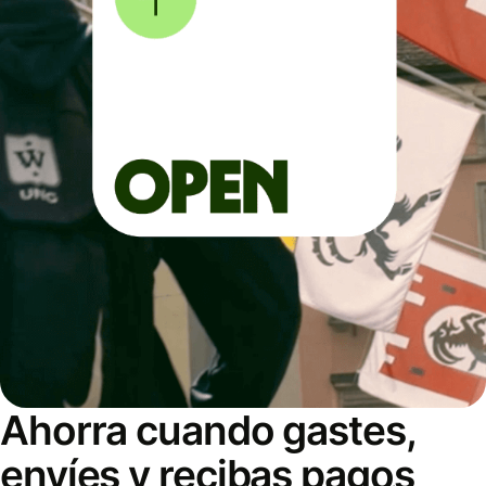
Ahorra cuando gastes,
envíes y recibas pagos