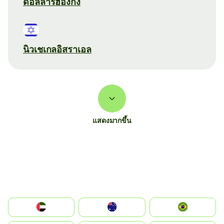
ดอลลาร์ฮ่องกง
นิวเชเกลอิสราเอล
แสดงมากขึ้น
الإمارات العربية المتحدة
Australia
Brazil