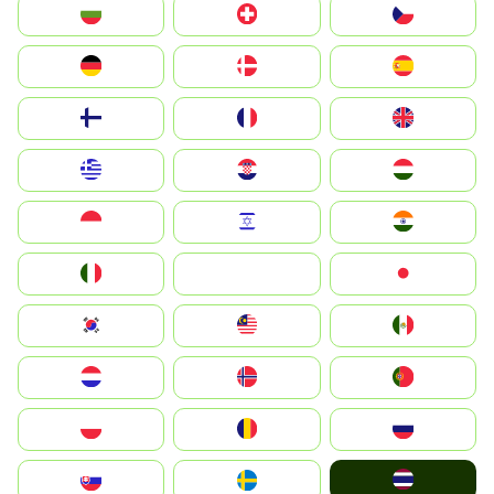
България
Switzerland
Czechia
Deutschland
Denmark
España
Suomi
France
United Kingdom
Greece
Hrvatska
Magyarország
Indonesia
Israel
India
Italia
JA
Japan
South Korea
Malay
Mexico
Nederland
Norge
Portugal
Polska
România
Россия
ไทย
Slovensko
Ruoŧŧa