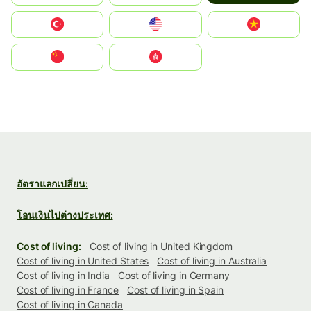
Türkiye
United States
Vietnam
中国
中國香港特別行政區
อัตราแลกเปลี่ยน:
โอนเงินไปต่างประเทศ:
Cost of living:
Cost of living in United Kingdom
Cost of living in United States
Cost of living in Australia
Cost of living in India
Cost of living in Germany
Cost of living in France
Cost of living in Spain
Cost of living in Canada