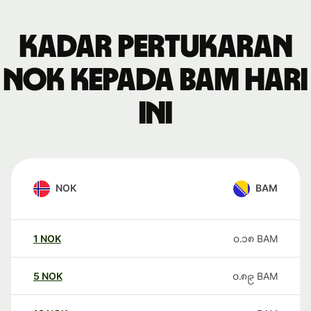
Kadar pertukaran
NOK kepada BAM hari
ini
NOK
BAM
1
NOK
၀.၁၈
BAM
5
NOK
၀.၈၉
BAM