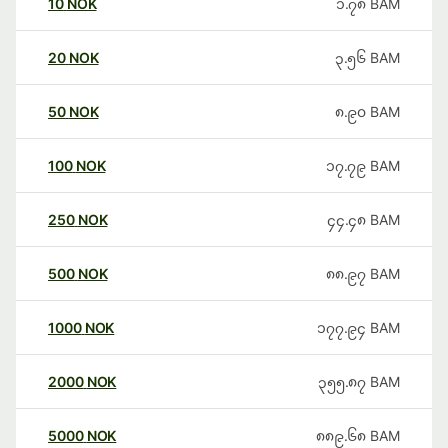
10
NOK
၁.၇၈
BAM
20
NOK
၃.၅၆
BAM
50
NOK
၈.၉၀
BAM
100
NOK
၁၇.၇၉
BAM
250
NOK
၄၄.၄၈
BAM
500
NOK
၈၈.၉၇
BAM
1000
NOK
၁၇၇.၉၄
BAM
2000
NOK
၃၅၅.၈၇
BAM
5000
NOK
၈၈၉.၆၈
BAM