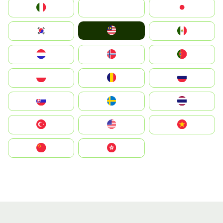
Italia
JA
Japan
Malay
South Korea
Mexico
Nederland
Norge
Portugal
Polska
România
Россия
Slovensko
Ruoŧŧa
ไทย
Türkiye
United States
Vietnam
中国
中國香港特別行政區