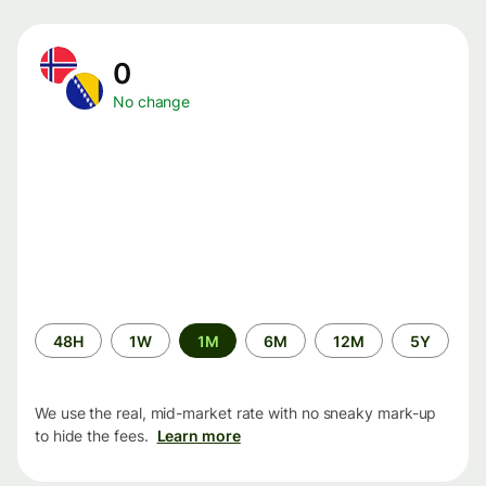
0
No change
Time
48H
1W
1M
6M
12M
5Y
period
We use the real, mid-market rate with no sneaky mark-up
to hide the fees.
Learn more