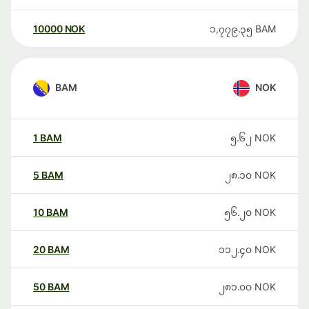
10000
NOK
၁,၇၇၉.၃၅
BAM
BAM
NOK
1
BAM
၅.၆၂
NOK
5
BAM
၂၈.၁၀
NOK
10
BAM
၅၆.၂၀
NOK
20
BAM
၁၁၂.၄၀
NOK
50
BAM
၂၈၁.၀၀
NOK