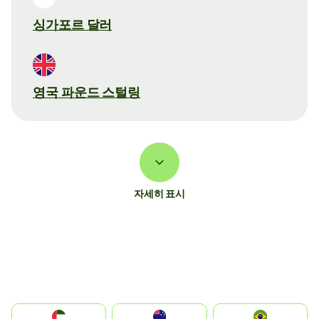
싱가포르 달러
영국 파운드 스털링
자세히 표시
الإمارات العربية المتحدة
Australia
Brazil