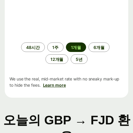
기
48시간
1주
1개월
6개월
간
12개월
5년
We use the real, mid-market rate with no sneaky mark-up
to hide the fees.
Learn more
오늘의 GBP → FJD 환