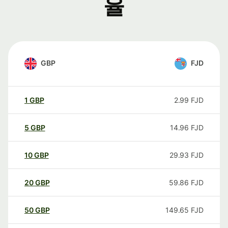
율
GBP
FJD
1
GBP
2.99
FJD
5
GBP
14.96
FJD
10
GBP
29.93
FJD
20
GBP
59.86
FJD
50
GBP
149.65
FJD