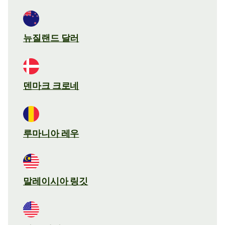
뉴질랜드 달러
덴마크 크로네
루마니아 레우
말레이시아 링깃