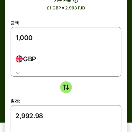
기준 환율
£1 GBP = 2.993 FJD
금액
GBP
환전: