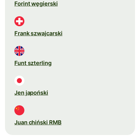
Forint węgierski
Frank szwajcarski
Funt szterling
Jen japoński
Juan chiński RMB