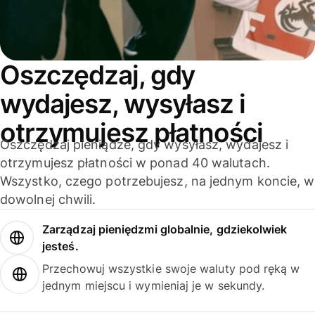
Oszczędzaj, gdy
wydajesz, wysyłasz i
otrzymujesz płatności
Oszczędzaj pieniądze, gdy wysyłasz, wydajesz i
otrzymujesz płatności w ponad 40 walutach.
Wszystko, czego potrzebujesz, na jednym koncie, w
dowolnej chwili.
Zarządzaj pieniędzmi globalnie, gdziekolwiek
jesteś.
Przechowuj wszystkie swoje waluty pod ręką w
jednym miejscu i wymieniaj je w sekundy.