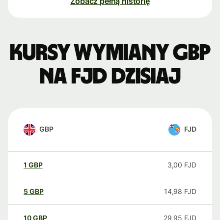
Zobacz pełną historię
Kursy wymiany GBP
na FJD dzisiaj
GBP
FJD
1
GBP
3,00
FJD
5
GBP
14,98
FJD
10
GBP
29,95
FJD