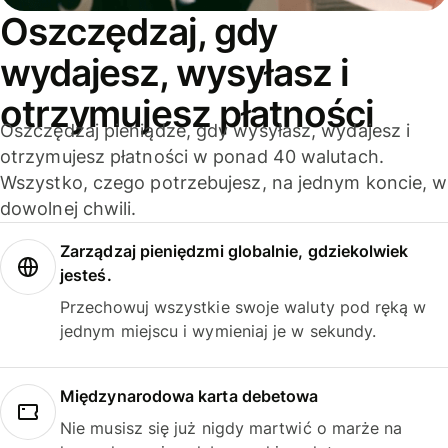
Oszczędzaj, gdy
wydajesz, wysyłasz i
otrzymujesz płatności
Oszczędzaj pieniądze, gdy wysyłasz, wydajesz i
otrzymujesz płatności w ponad 40 walutach.
Wszystko, czego potrzebujesz, na jednym koncie, w
dowolnej chwili.
Zarządzaj pieniędzmi globalnie, gdziekolwiek
jesteś.
Przechowuj wszystkie swoje waluty pod ręką w
jednym miejscu i wymieniaj je w sekundy.
Międzynarodowa karta debetowa
Nie musisz się już nigdy martwić o marże na