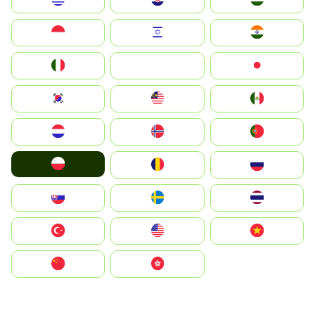
Indonesia
Israel
India
Italia
JA
Japan
South Korea
Malay
Mexico
Nederland
Norge
Portugal
Polska
România
Россия
Slovensko
Ruoŧŧa
ไทย
Türkiye
United States
Vietnam
中国
中國香港特別行政區