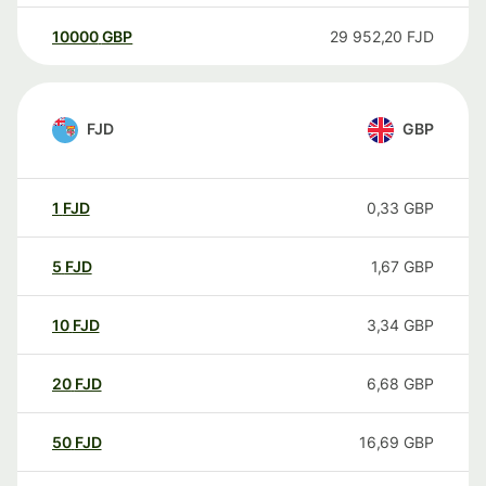
10000
GBP
29 952,20
FJD
FJD
GBP
1
FJD
0,33
GBP
5
FJD
1,67
GBP
10
FJD
3,34
GBP
20
FJD
6,68
GBP
50
FJD
16,69
GBP