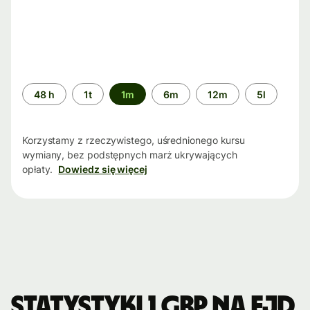
Przedział
48 h
1t
1m
6m
12m
5l
czasu
Korzystamy z rzeczywistego, uśrednionego kursu
wymiany, bez podstępnych marż ukrywających
opłaty.
Dowiedz się więcej
Statystyki 1 GBP na FJD