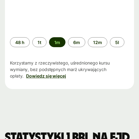
Przedział
48 h
1t
1m
6m
12m
5l
czasu
Korzystamy z rzeczywistego, uśrednionego kursu
wymiany, bez podstępnych marż ukrywających
opłaty.
Dowiedz się więcej
Statystyki 1 BRL na FJD