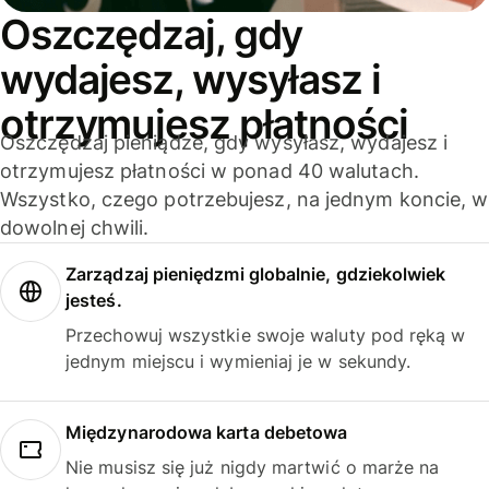
Oszczędzaj, gdy
wydajesz, wysyłasz i
otrzymujesz płatności
Oszczędzaj pieniądze, gdy wysyłasz, wydajesz i
otrzymujesz płatności w ponad 40 walutach.
Wszystko, czego potrzebujesz, na jednym koncie, w
dowolnej chwili.
Zarządzaj pieniędzmi globalnie, gdziekolwiek
jesteś.
Przechowuj wszystkie swoje waluty pod ręką w
jednym miejscu i wymieniaj je w sekundy.
Międzynarodowa karta debetowa
Nie musisz się już nigdy martwić o marże na