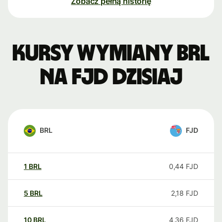
Zobacz pełną historię
Kursy wymiany BRL
na FJD dzisiaj
BRL
FJD
1
BRL
0,44
FJD
5
BRL
2,18
FJD
10
BRL
4,36
FJD