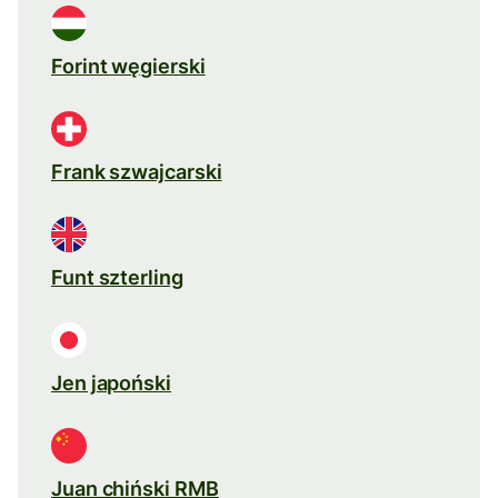
Forint węgierski
Frank szwajcarski
Funt szterling
Jen japoński
Juan chiński RMB