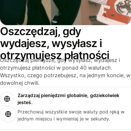
Oszczędzaj, gdy
wydajesz, wysyłasz i
otrzymujesz płatności
Oszczędzaj pieniądze, gdy wysyłasz, wydajesz i
otrzymujesz płatności w ponad 40 walutach.
Wszystko, czego potrzebujesz, na jednym koncie, w
dowolnej chwili.
Zarządzaj pieniędzmi globalnie, gdziekolwiek
jesteś.
Przechowuj wszystkie swoje waluty pod ręką w
jednym miejscu i wymieniaj je w sekundy.