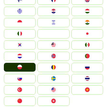
Suomi
France
United Kingdom
Greece
Hrvatska
Magyarország
Indonesia
Israel
India
Italia
JA
Japan
South Korea
Malay
Mexico
Nederland
Norge
Portugal
Polska
România
Россия
Slovensko
Ruoŧŧa
ไทย
Türkiye
United States
Vietnam
中国
中國香港特別行政區