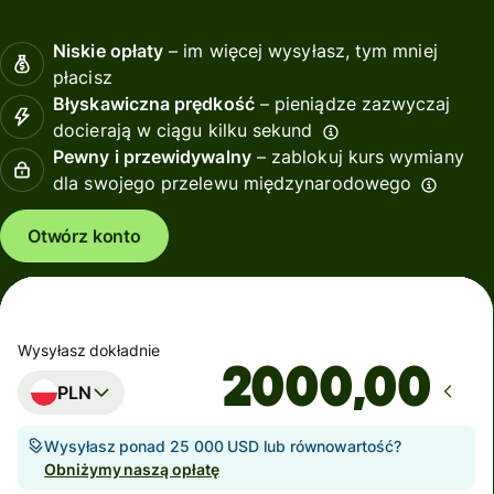
Niskie opłaty
– im więcej wysyłasz, tym mniej
płacisz
Błyskawiczna prędkość
– pieniądze zazwyczaj
docierają w ciągu kilku sekund
Pewny i przewidywalny
– zablokuj kurs wymiany
dla swojego przelewu międzynarodowego
Otwórz konto
Wysyłasz dokładnie
,00
PLN
Wysyłasz ponad 25 000 USD lub równowartość?
Obniżymy naszą opłatę