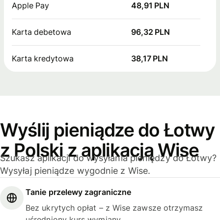
Apple Pay
48,91 PLN
Karta debetowa
96,32 PLN
Karta kredytowa
38,17 PLN
Wyślij pieniądze do Łotwy
z Polski z aplikacją Wise
Szukasz aplikacji do wysyłania pieniędzy do Łotwy?
Wysyłaj pieniądze wygodnie z Wise.
Tanie przelewy zagraniczne
Bez ukrytych opłat – z Wise zawsze otrzymasz
uśredniony kurs wymiany.