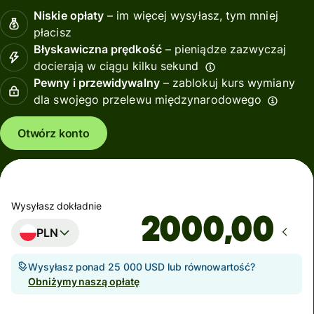
Niskie opłaty
– im więcej wysyłasz, tym mniej
płacisz
Błyskawiczna prędkość
– pieniądze zazwyczaj
docierają w ciągu kilku sekund
Pewny i przewidywalny
– zablokuj kurs wymiany
dla swojego przelewu międzynarodowego
Otwórz konto
Wysyłasz dokładnie
,00
PLN
Wysyłasz ponad 25 000 USD lub równowartość?
Obniżymy naszą opłatę