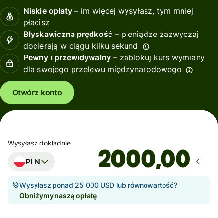
Niskie opłaty
– im więcej wysyłasz, tym mniej
płacisz
Błyskawiczna prędkość
– pieniądze zazwyczaj
docierają w ciągu kilku sekund
Pewny i przewidywalny
– zablokuj kurs wymiany
dla swojego przelewu międzynarodowego
Otwórz konto
Wysyłasz dokładnie
,00
PLN
Wysyłasz ponad 25 000 USD lub równowartość?
Obniżymy naszą opłatę