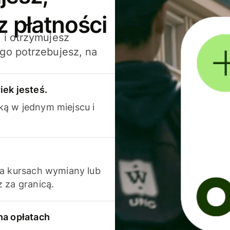
z płatności
 i otrzymujesz
go potrzebujesz, na
iek jesteś.
ką w jednym miejscu i
na kursach wymiany lub
 za granicą.
na opłatach