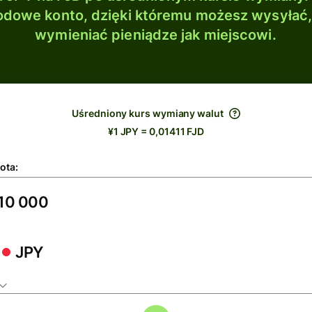
dowe konto, dzięki któremu możesz wysyłać
wymieniać pieniądze jak miejscowi.
Uśredniony kurs wymiany walut
¥1 JPY = 0,01411 FJD
ota:
JPY