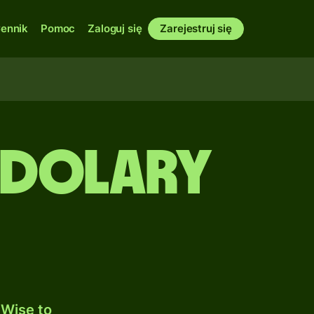
ennik
Pomoc
Zaloguj się
Zarejestruj się
 Dolary
Wise to