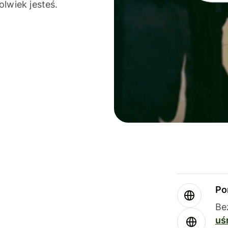
olwiek jesteś.
Po
Be
uś