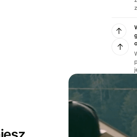
z
j
jesz,