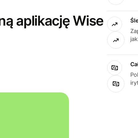
ną aplikację Wise
Śl
Za
ja
Ca
Po
ir