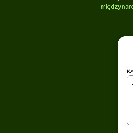
międzynaro
Kw