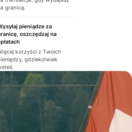
a granicą.
Wysyłaj pieniądze za
granicę, oszczędzaj na
opłatach
Więcej korzyści z Twoich
pieniędzy, gdziekolwiek
esteś.