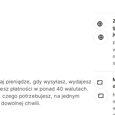
j
m
j pieniądze, gdy wysyłasz, wydajesz
jesz płatności w ponad 40 walutach.
N
 czego potrzebujesz, na jednym
 dowolnej chwili.