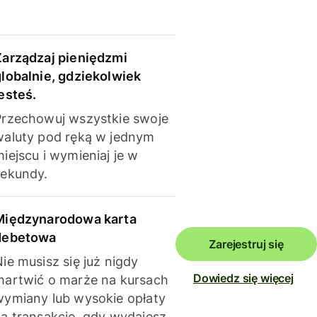
Zarządzaj pieniędzmi
globalnie, gdziekolwiek
esteś.
Przechowuj wszystkie swoje
waluty pod ręką w jednym
iejscu i wymieniaj je w
sekundy.
Międzynarodowa karta
debetowa
Zarejestruj się
ie musisz się już nigdy
Dowiedz się więcej
martwić o marże na kursach
wymiany lub wysokie opłaty
za transakcje, gdy wydajesz