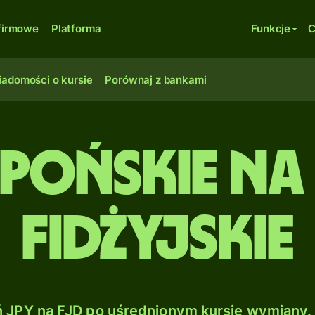
firmowe
Platforma
Funkcje
C
adomości o kursie
Porównaj z bankami
apońskie na
fidżyjskie
JPY na FJD po uśrednionym kursie wymiany. 