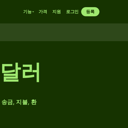
기능
가격
지원
로그인
등록
 달러
송금, 지불, 환