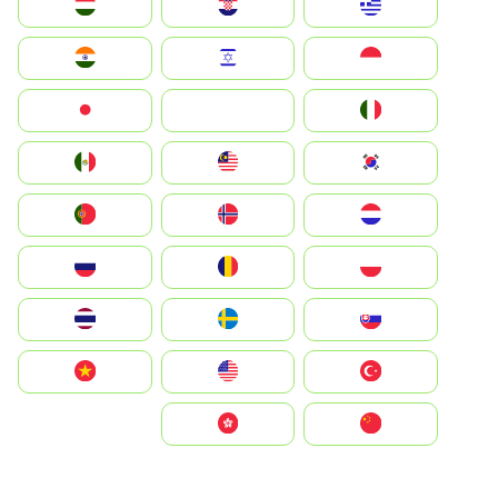
Greece
Hrvatska
Magyarország
Indonesia
Israel
India
Italia
JA
Japan
South Korea
Malay
Mexico
Nederland
Norge
Portugal
Polska
România
Россия
Slovensko
Ruoŧŧa
ไทย
Türkiye
United States
Vietnam
中国
中國香港特別行政區