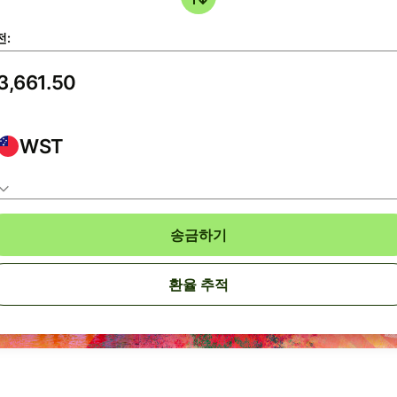
전:
WST
송금하기
환율 추적