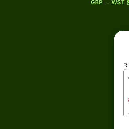
GBP → WST
금