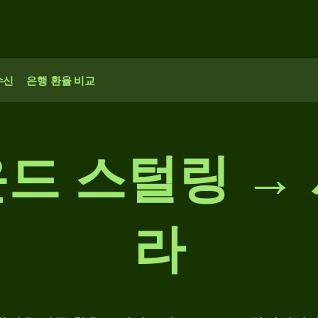
수신
은행 환율 비교
드 스털링 →
라