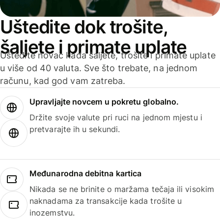
Uštedite dok trošite,
šaljete i primate uplate
Uštedite novac kada šaljete, trošite i primate uplate
u više od 40 valuta. Sve što trebate, na jednom
računu, kad god vam zatreba.
Upravljajte novcem u pokretu globalno.
Držite svoje valute pri ruci na jednom mjestu i
pretvarajte ih u sekundi.
Međunarodna debitna kartica
Nikada se ne brinite o maržama tečaja ili visokim
naknadama za transakcije kada trošite u
inozemstvu.