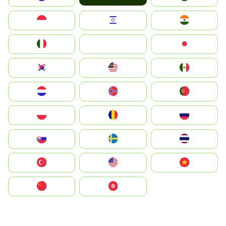
Indonesia
Israel
India
Italia
JA
Japan
South Korea
Malay
Mexico
Nederland
Norge
Portugal
Polska
România
Россия
Slovensko
Ruoŧŧa
ไทย
Türkiye
United States
Vietnam
中国
中國香港特別行政區