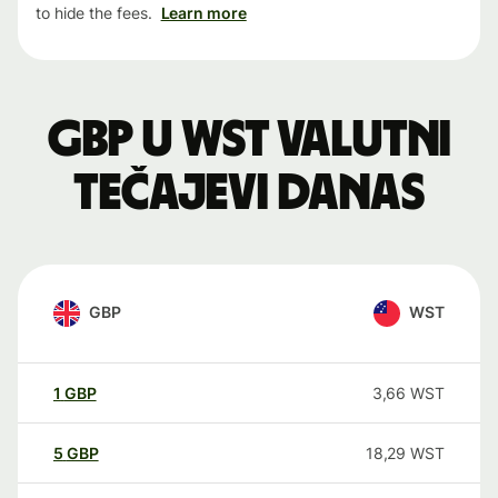
to hide the fees.
Learn more
GBP u WST valutni
tečajevi danas
GBP
WST
1
GBP
3,66
WST
5
GBP
18,29
WST