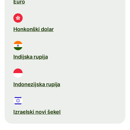
Euro
Honkonški dolar
Indijska rupija
Indonezijska rupija
Izraelski novi šekel