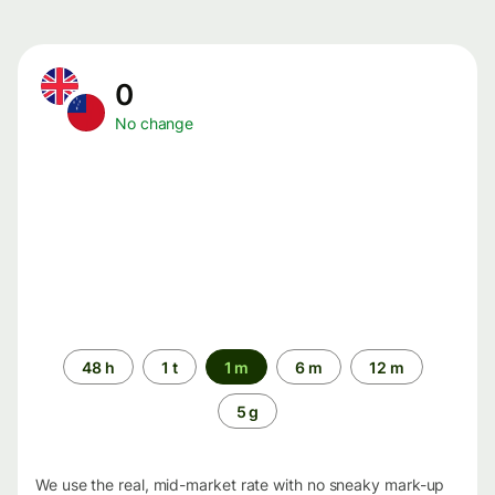
0
No change
Time
48 h
1 t
1 m
6 m
12 m
period
5 g
We use the real, mid-market rate with no sneaky mark-up