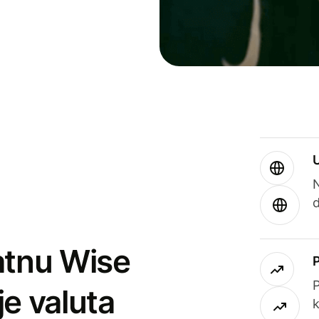
atnu Wise
P
je valuta