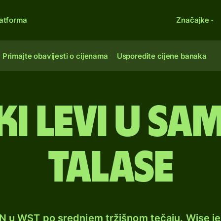
atforma
Značajke
Primajte obavijesti o cijenama
Usporedite cijene banaka
i levi u s
talase
GN u WST po srednjem tržišnom tečaju. Wise j