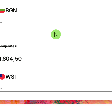
BGN
omijenite u
WST