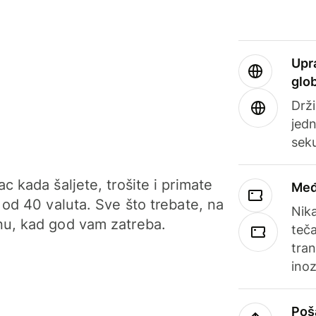
Upr
glo
Drži
jedn
sek
c kada šaljete, trošite i primate
Međ
 od 40 valuta. Sve što trebate, na
Nik
u, kad god vam zatreba.
teča
tran
ino
Poš