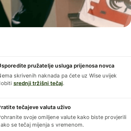
Usporedite pružatelje usluga prijenosa novca
Nema skrivenih naknada pa ćete uz Wise uvijek
dobiti
srednji tržišni tečaj
.
Pratite tečajeve valuta uživo
ohranite svoje omiljene valute kako biste provjerili
kako se tečaj mijenja s vremenom.