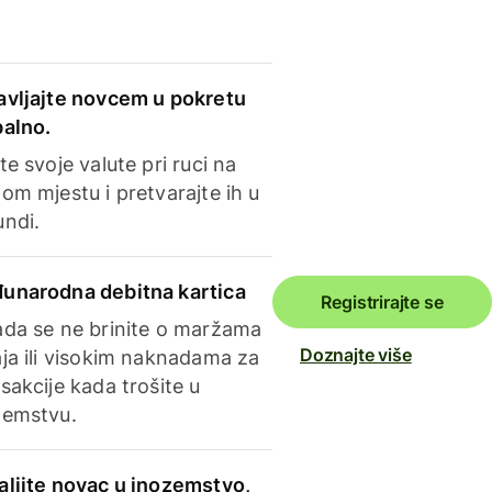
avljajte novcem u pokretu
balno.
te svoje valute pri ruci na
om mjestu i pretvarajte ih u
undi.
unarodna debitna kartica
Registrirajte se
ada se ne brinite o maržama
Doznajte više
ja ili visokim naknadama za
sakcije kada trošite u
zemstvu.
aljite novac u inozemstvo,