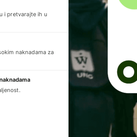
 i pretvarajte ih u
visokim naknadama za
a naknadama
ljenost.