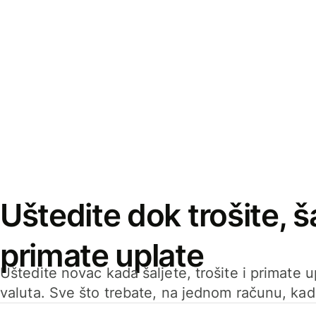
Uštedite dok trošite, ša
primate uplate
Uštedite novac kada šaljete, trošite i primate 
valuta. Sve što trebate, na jednom računu, ka