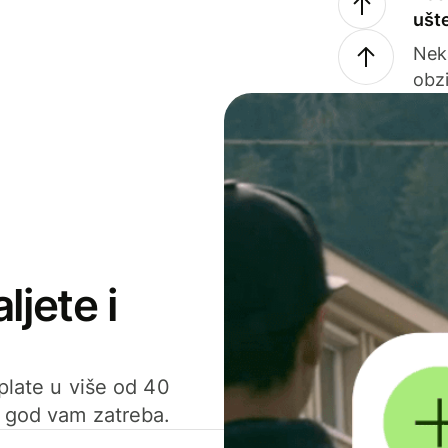
ušt
Nek
obzi
ljete i
uplate u više od 40
d god vam zatreba.