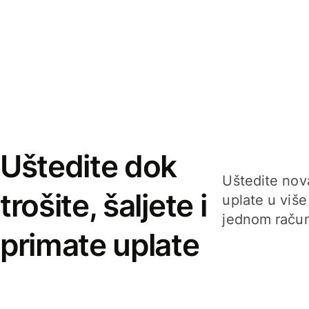
Uštedite dok
Uštedite nova
trošite, šaljete i
uplate u više
jednom račun
primate uplate