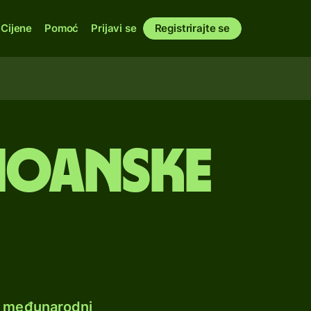
Cijene
Pomoć
Prijavi se
Registrirajte se
amoanske
e međunarodni