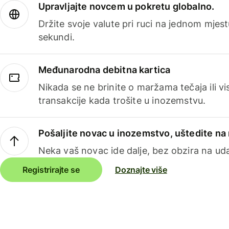
Upravljajte novcem u pokretu globalno.
Držite svoje valute pri ruci na jednom mjestu
sekundi.
Međunarodna debitna kartica
Nikada se ne brinite o maržama tečaja ili 
transakcije kada trošite u inozemstvu.
Pošaljite novac u inozemstvo, uštedite n
Neka vaš novac ide dalje, bez obzira na uda
Registrirajte se
Doznajte više