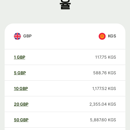
율
GBP
KGS
1
GBP
117.75
KGS
5
GBP
588.76
KGS
10
GBP
1,177.52
KGS
20
GBP
2,355.04
KGS
50
GBP
5,887.60
KGS