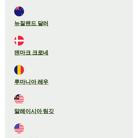
뉴질랜드 달러
덴마크 크로네
루마니아 레우
말레이시아 링깃