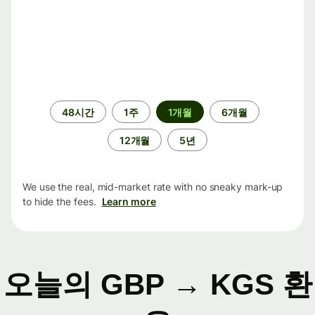
기
48시간
1주
1개월
6개월
간
12개월
5년
We use the real, mid-market rate with no sneaky mark-up
to hide the fees.
Learn more
오늘의 GBP → KGS 환