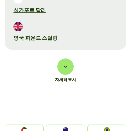
싱가포르 달러
영국 파운드 스털링
자세히 표시
الإمارات العربية المتحدة
Australia
Brazil