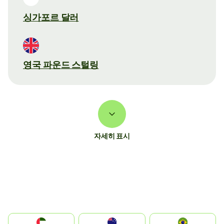
싱가포르 달러
영국 파운드 스털링
자세히 표시
الإمارات العربية المتحدة
Australia
Brazil