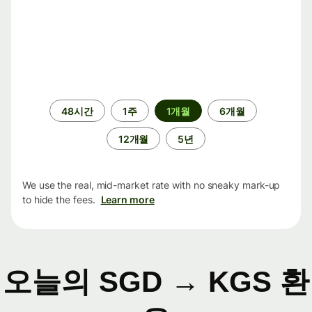
기
48시간
1주
1개월
6개월
간
12개월
5년
We use the real, mid-market rate with no sneaky mark-up
to hide the fees.
Learn more
오늘의 SGD → KGS 환