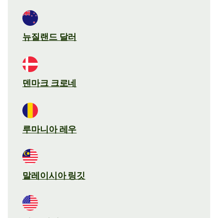
뉴질랜드 달러
덴마크 크로네
루마니아 레우
말레이시아 링깃