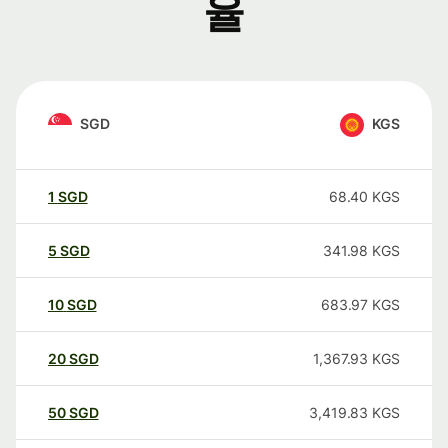
율
SGD
KGS
1
SGD
68.40
KGS
5
SGD
341.98
KGS
10
SGD
683.97
KGS
20
SGD
1,367.93
KGS
50
SGD
3,419.83
KGS