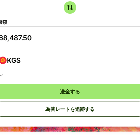
替額
KGS
送金する
為替レートを追跡する