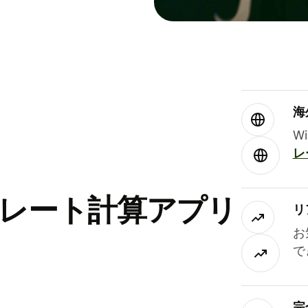
海
W
レ
替レート計算アプリ
リ
お
で
完