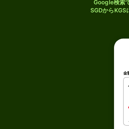
Google
SGDからKG
金