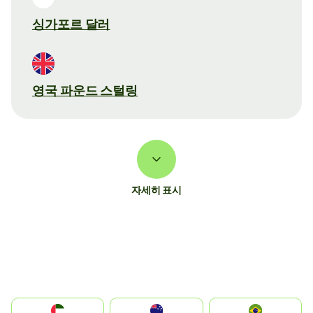
싱가포르 달러
영국 파운드 스털링
자세히 표시
الإمارات العربية المتحدة
Australia
Brazil