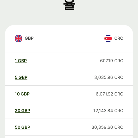
율
GBP
CRC
1
GBP
607.19
CRC
5
GBP
3,035.96
CRC
10
GBP
6,071.92
CRC
20
GBP
12,143.84
CRC
50
GBP
30,359.60
CRC