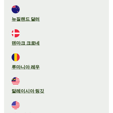
뉴질랜드 달러
덴마크 크로네
루마니아 레우
말레이시아 링깃