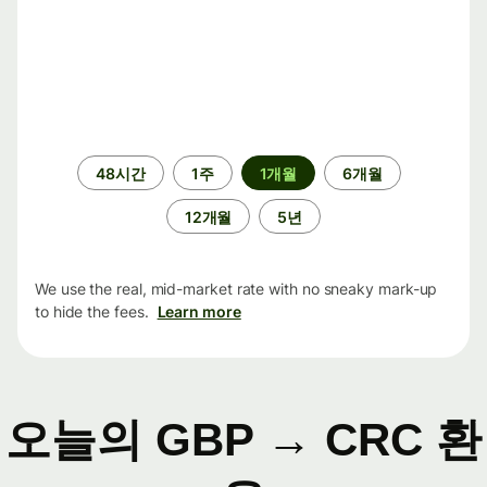
기
48시간
1주
1개월
6개월
간
12개월
5년
We use the real, mid-market rate with no sneaky mark-up
to hide the fees.
Learn more
오늘의 GBP → CRC 환