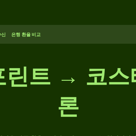
수신
은행 환율 비교
포린트 → 코스
론