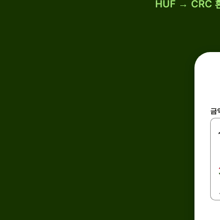
HUF → CRC
금