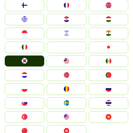
Suomi
France
United Kingdom
Greece
Hrvatska
Magyarország
Indonesia
Israel
India
Italia
JA
Japan
South Korea
Malay
Mexico
Nederland
Norge
Portugal
Polska
România
Россия
Slovensko
Ruoŧŧa
ไทย
Türkiye
United States
Vietnam
中国
中國香港特別行政區