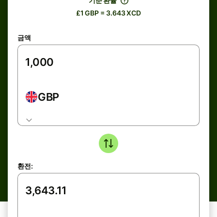
기준 환율
£1 GBP = 3.643 XCD
금액
GBP
환전: