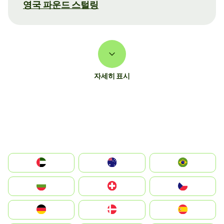
영국 파운드 스털링
자세히 표시
الإمارات العربية المتحدة
Australia
Brazil
България
Switzerland
Czechia
Deutschland
Denmark
España