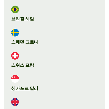
브라질 헤알
스웨덴 크로나
스위스 프랑
싱가포르 달러