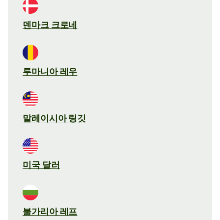
덴마크 크로네
루마니아 레우
말레이시아 링깃
미국 달러
불가리아 레프