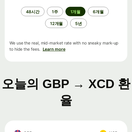
기
48시간
1주
1개월
6개월
간
12개월
5년
We use the real, mid-market rate with no sneaky mark-up
to hide the fees.
Learn more
오늘의 GBP → XCD 환
율