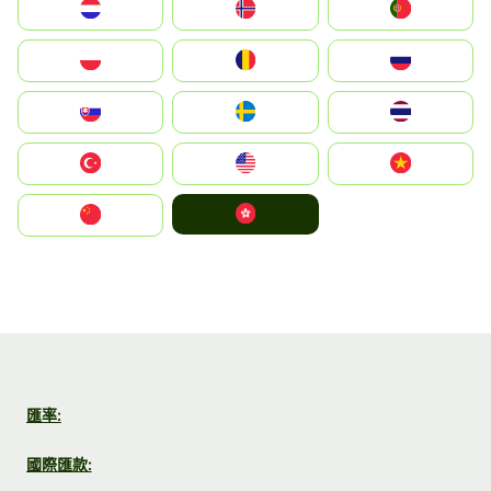
Nederland
Norge
Portugal
Polska
România
Россия
Slovensko
Ruoŧŧa
ไทย
Türkiye
United States
Vietnam
中國香港特別行政區
中国
匯率:
國際匯款: