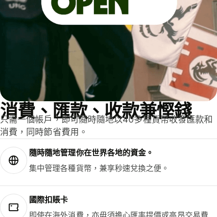
消費、匯款、收款兼慳錢
只需一個帳戶，即可隨時隨地以40多種貨幣收發匯款和
消費，同時節省費用。
隨時隨地管理你在世界各地的資金。
集中管理各種貨幣，兼享秒速兌換之便。
國際扣賬卡
即使在海外消費，亦毋須擔心匯率提價或高昂交易費