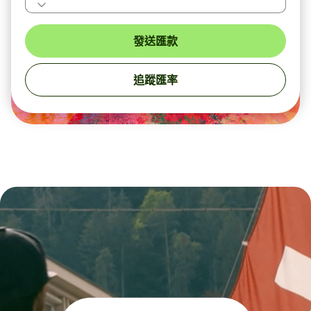
發送匯款
追蹤匯率