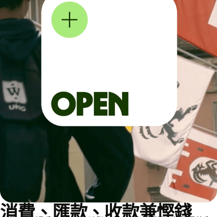
消費、匯款、收款兼慳錢