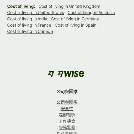
Cost of living:
Cost of living in United Kingdom
Cost of living in United States
Cost of living in Australia
Cost of living in India
Cost of living in Germany
Cost of living in France
Cost of living in Spain
Cost of living in Canada
公司與團隊
公司與團隊
安全性
媒體報導
工作機會
服務狀態
投資者關係