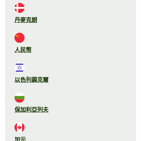
丹麥克朗
人民幣
以色列錫克爾
保加利亞列夫
加元