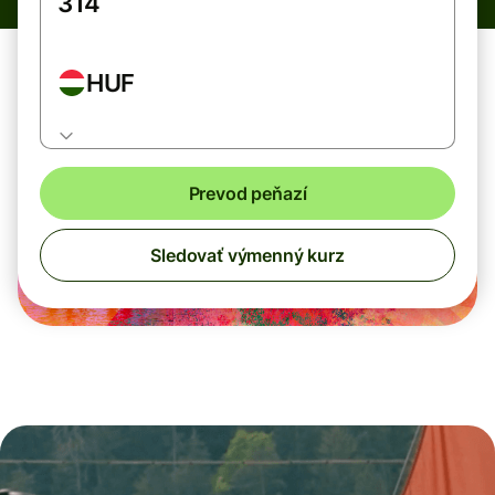
HUF
Prevod peňazí
Sledovať výmenný kurz