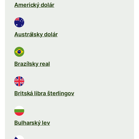
Americký dolár
Austrálsky dolár
Brazílsky real
Britská libra šterlingov
Bulharský lev