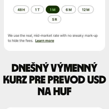
Time
48 H
1 T
1 M
6 M
12 M
period
5 R
We use the real, mid-market rate with no sneaky mark-up
to hide the fees.
Learn more
Dnešný výmenný
kurz pre prevod USD
na HUF