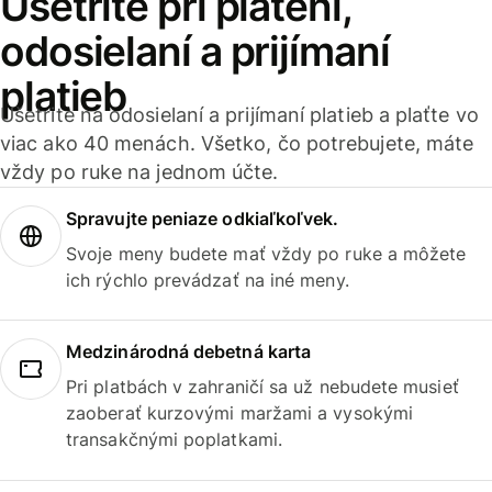
Ušetrite pri platení,
odosielaní a prijímaní
platieb
Ušetrite na odosielaní a prijímaní platieb a plaťte vo
viac ako 40 menách. Všetko, čo potrebujete, máte
vždy po ruke na jednom účte.
Spravujte peniaze odkiaľkoľvek.
Svoje meny budete mať vždy po ruke a môžete
ich rýchlo prevádzať na iné meny.
Medzinárodná debetná karta
Pri platbách v zahraničí sa už nebudete musieť
zaoberať kurzovými maržami a vysokými
transakčnými poplatkami.