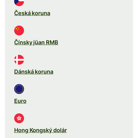
Česká koruna
Čínsky jüan RMB
Dánská koruna
Euro
Hong Kongský dolár