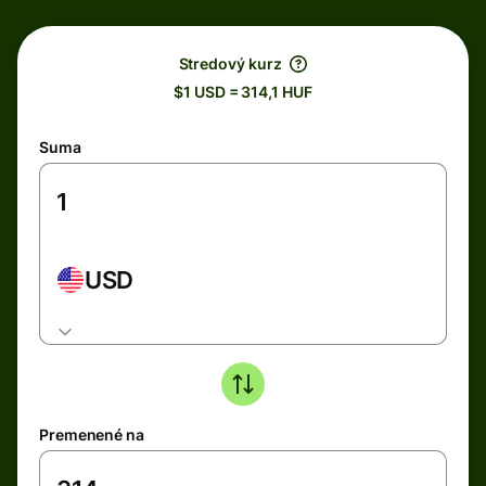
Stredový kurz
$1 USD = 314,1 HUF
Suma
USD
Premenené na