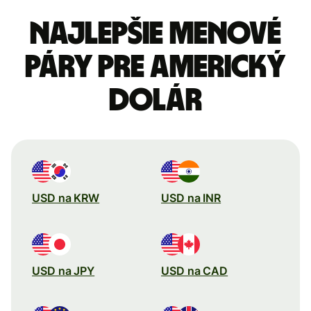
Najlepšie menové
páry pre Americký
dolár
USD na KRW
USD na INR
USD na JPY
USD na CAD