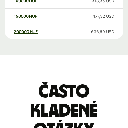
100000
HUF
318,35
USD
150000
HUF
477,52
USD
200000
HUF
636,69
USD
Často
kladené