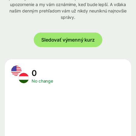
upozornenie a my vám oznámime, keď bude lepší. A vďaka
našim denným prehľadom vám už nikdy neuniknú najnovšie
správy.
Sledovať výmenný kurz
0
No change