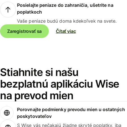
Posielajte peniaze do zahraničia, ušetrite na
poplatkoch
Vaše peniaze budú doma kdekoľvek na svete.
Zaregistrovať sa
Čítať viac
Stiahnite si našu
bezplatnú aplikáciu Wise
na prevod mien
Porovnajte podmienky prevodu mien u ostatných
poskytovateľov
S Wise vás nečakajú žiadne skryté poplatky, iba