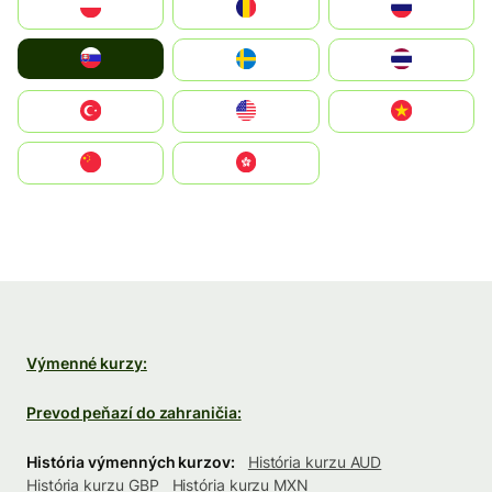
Polska
România
Россия
Slovensko
Ruoŧŧa
ไทย
Türkiye
United States
Vietnam
中国
中國香港特別行政區
Výmenné kurzy:
Prevod peňazí do zahraničia:
História výmenných kurzov:
História kurzu AUD
História kurzu GBP
História kurzu MXN