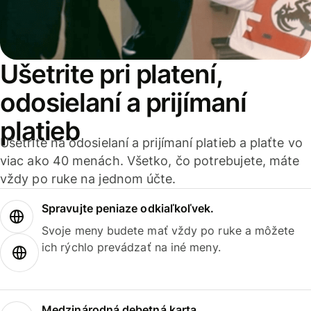
Ušetrite pri platení,
odosielaní a prijímaní
platieb
Ušetrite na odosielaní a prijímaní platieb a plaťte vo
viac ako 40 menách. Všetko, čo potrebujete, máte
vždy po ruke na jednom účte.
Spravujte peniaze odkiaľkoľvek.
Svoje meny budete mať vždy po ruke a môžete
ich rýchlo prevádzať na iné meny.
Medzinárodná debetná karta