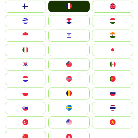
France
Suomi
United Kingdom
Greece
Hrvatska
Magyarország
Indonesia
Israel
India
Italia
JA
Japan
South Korea
Malay
Mexico
Nederland
Norge
Portugal
Polska
România
Россия
Slovensko
Ruoŧŧa
ไทย
Türkiye
United States
Vietnam
中国
中國香港特別行政區