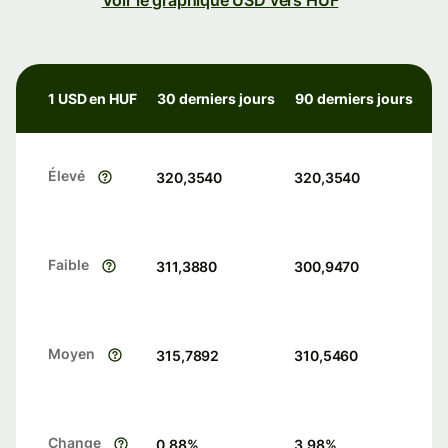
Voir le graphique USD vers HUF
1 USD en HUF
30 derniers jours
90 derniers jours
Élevé
320,3540
320,3540
Faible
311,3880
300,9470
Moyen
315,7892
310,5460
Change
0.88
%
3.98
%