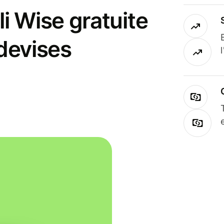
i Wise gratuite
 devises