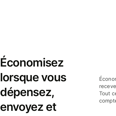
Économisez
lorsque vous
Économ
receve
dépensez,
Tout c
compte
envoyez et