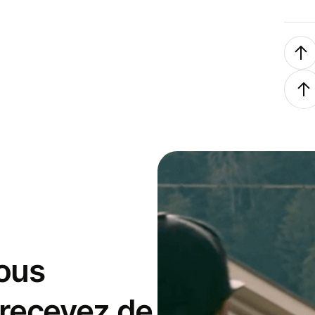
ous
 recevez de