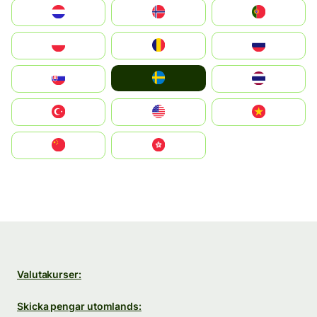
Nederland
Norge
Portugal
Polska
România
Россия
Ruoŧŧa
Slovensko
ไทย
Türkiye
United States
Vietnam
中国
中國香港特別行政區
Valutakurser:
Skicka pengar utomlands: