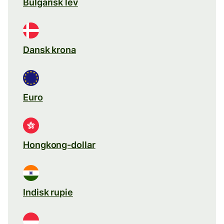
Bulgarisk lev
Dansk krona
Euro
Hongkong-dollar
Indisk rupie