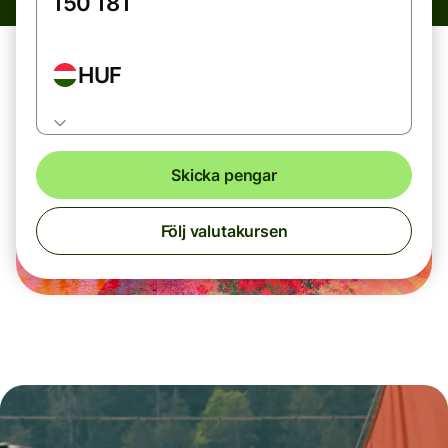
HUF
Skicka pengar
Följ valutakursen