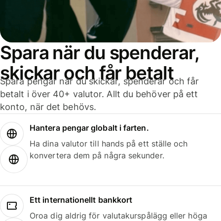
Spara när du spenderar,
skickar och får betalt
Spara pengar när du skickar, spenderar och får
betalt i över 40+ valutor. Allt du behöver på ett
konto, när det behövs.
Hantera pengar globalt i farten.
Ha dina valutor till hands på ett ställe och
konvertera dem på några sekunder.
Ett internationellt bankkort
Oroa dig aldrig för valutakurspålägg eller höga