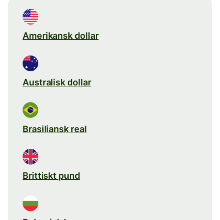
Amerikansk dollar
Australisk dollar
Brasiliansk real
Brittiskt pund