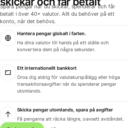
skickar och får betalt
Spara pengar när du skickar, spenderar och får
betalt i över 40+ valutor. Allt du behöver på ett
konto, när det behövs.
Hantera pengar globalt i farten.
Ha dina valutor till hands på ett ställe och
konvertera dem på några sekunder.
Ett internationellt bankkort
Oroa dig aldrig för valutakurspålägg eller höga
transaktionsavgifter när du spenderar pengar
utomlands.
Skicka pengar utomlands, spara på avgifter
Få pengarna att räcka längre, oavsett avståndet.