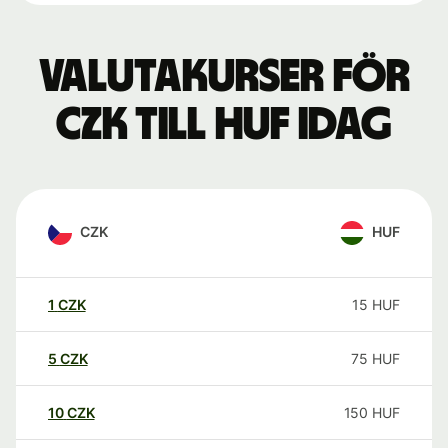
Valutakurser för
CZK till HUF idag
CZK
HUF
1
CZK
15
HUF
5
CZK
75
HUF
10
CZK
150
HUF