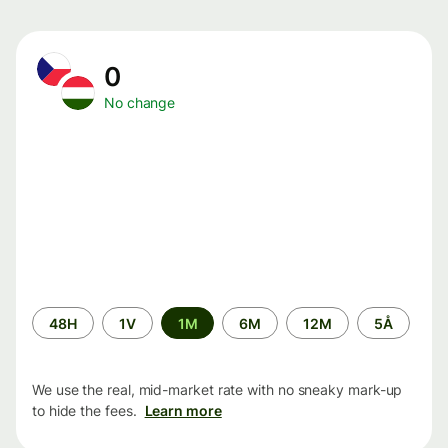
0
No change
Time
48H
1V
1M
6M
12M
5Å
period
We use the real, mid-market rate with no sneaky mark-up
to hide the fees.
Learn more