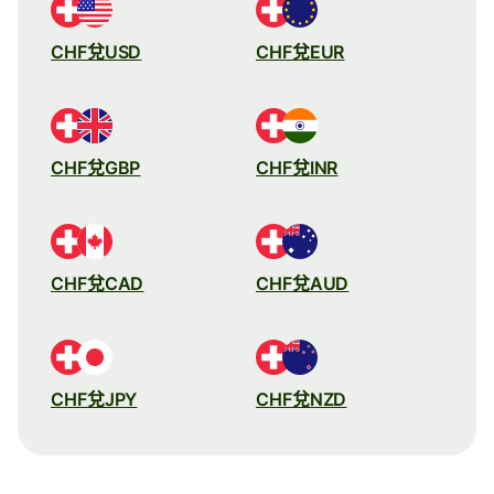
CHF兌USD
CHF兌EUR
CHF兌GBP
CHF兌INR
CHF兌CAD
CHF兌AUD
CHF兌JPY
CHF兌NZD