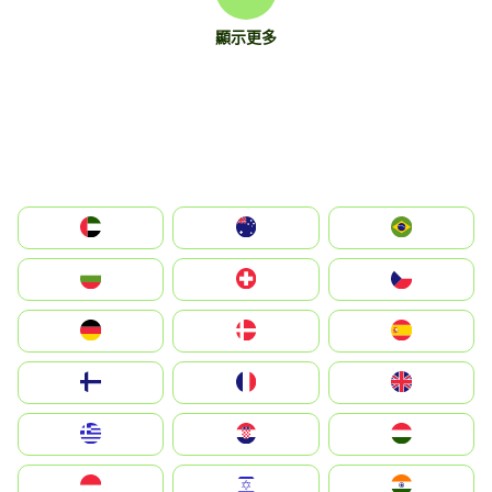
顯示更多
الإمارات العربية المتحدة
Australia
Brazil
България
Switzerland
Czechia
Deutschland
Denmark
España
Suomi
France
United Kingdom
Greece
Hrvatska
Magyarország
Indonesia
Israel
India