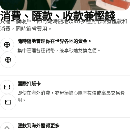
消費、匯款、收款兼慳錢
只需一個帳戶，即可隨時隨地以40多種貨幣收發匯款和
消費，同時節省費用。
隨時隨地管理你在世界各地的資金。
集中管理各種貨幣，兼享秒速兌換之便。
國際扣賬卡
即使在海外消費，亦毋須擔心匯率提價或高昂交易費
用。
匯款到海外慳得更多