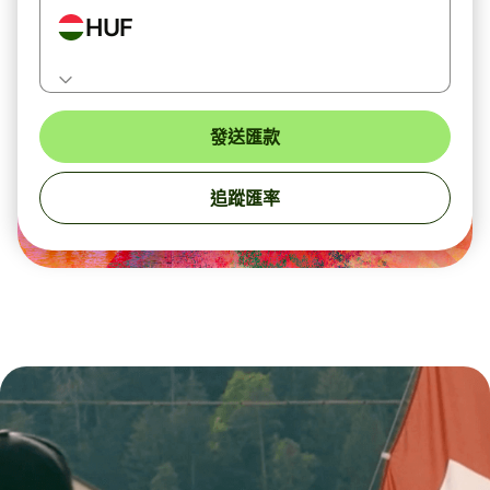
HUF
發送匯款
追蹤匯率