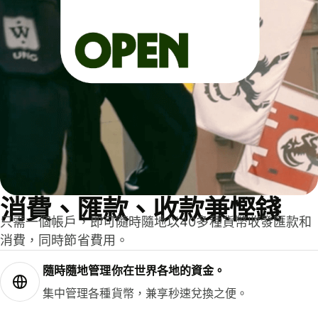
消費、匯款、收款兼慳錢
只需一個帳戶，即可隨時隨地以40多種貨幣收發匯款和
消費，同時節省費用。
隨時隨地管理你在世界各地的資金。
集中管理各種貨幣，兼享秒速兌換之便。