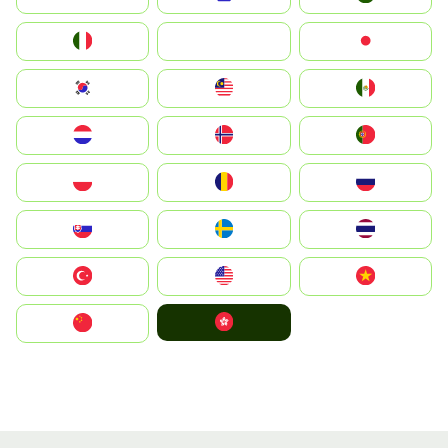
Italia
JA
Japan
South Korea
Malay
Mexico
Nederland
Norge
Portugal
Polska
România
Россия
Slovensko
Ruoŧŧa
ไทย
Türkiye
United States
Vietnam
中國香港特別行政區
中国