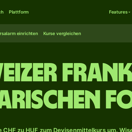
ch
Plattform
Features
rsalarm einrichten
Kurse vergleichen
eizer Frank
arischen Fo
 CHF zu HUF zum Devisenmittelkurs um. Wise