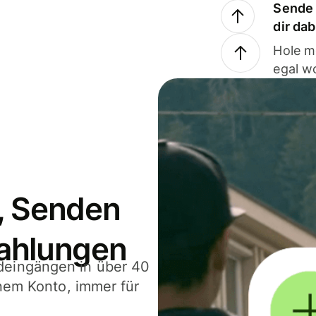
Sende 
dir da
Hole m
egal w
, Senden
ahlungen
deingängen in über 40
inem Konto, immer für