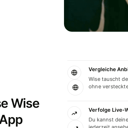
Vergleiche Anb
Wise tauscht d
ohne versteckt
se Wise
Verfolge Live-
-App
Du kannst dein
jederzeit anseh