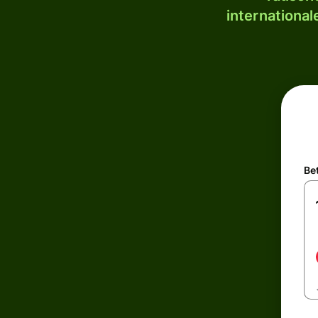
internationa
Be