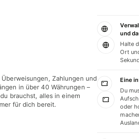
Verwal
und da
Halte 
Ort und
Sekund
i Überweisungen, Zahlungen und
Eine i
ängen in über 40 Währungen –
Du mus
 du brauchst, alles in einem
Aufsch
mer für dich bereit.
oder h
machen
Ausland