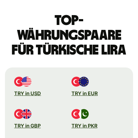
Top-
Währungspaare
für türkische Lira
TRY in USD
TRY in EUR
TRY in GBP
TRY in PKR