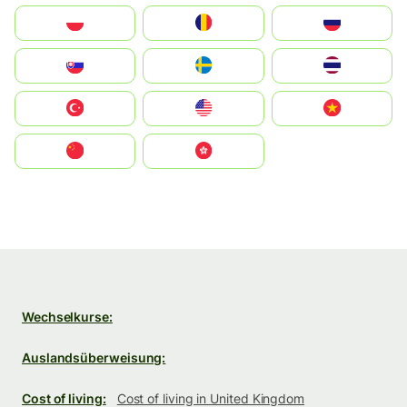
Polska
România
Россия
Slovensko
Ruoŧŧa
ไทย
Türkiye
United States
Vietnam
中国
中國香港特別行政區
Wechselkurse:
Auslandsüberweisung:
Cost of living:
Cost of living in United Kingdom