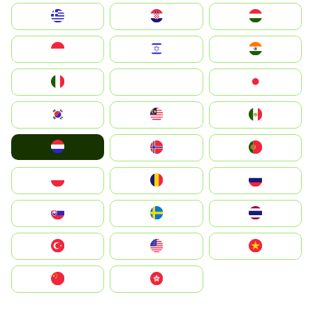
Greece
Hrvatska
Magyarország
Indonesia
Israel
India
Italia
JA
Japan
South Korea
Malay
Mexico
Nederland
Norge
Portugal
Polska
România
Россия
Slovensko
Ruoŧŧa
ไทย
Türkiye
United States
Vietnam
中国
中國香港特別行政區