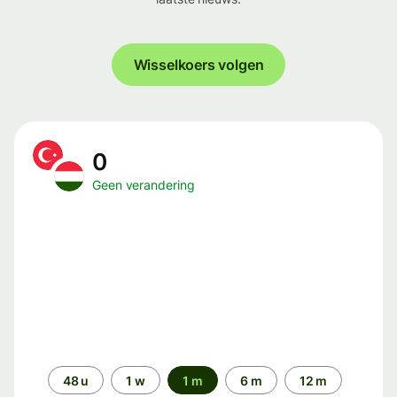
Wisselkoers volgen
0
Geen verandering
Periode
48 u
1 w
1 m
6 m
12 m