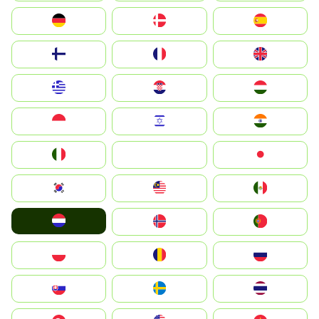
Deutschland
Denmark
España
Suomi
France
United Kingdom
Greece
Hrvatska
Magyarország
Indonesia
Israel
India
Italia
JA
Japan
South Korea
Malay
Mexico
Nederland
Norge
Portugal
Polska
România
Россия
Slovensko
Ruoŧŧa
ไทย