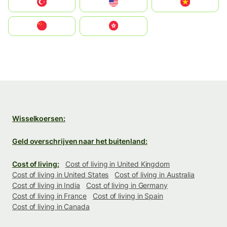
Türkiye
United States
Vietnam
中国
中國香港特別行政區
Wisselkoersen:
Geld overschrijven naar het buitenland:
Cost of living:
Cost of living in United Kingdom
Cost of living in United States
Cost of living in Australia
Cost of living in India
Cost of living in Germany
Cost of living in France
Cost of living in Spain
Cost of living in Canada