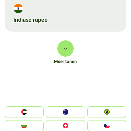
Indiase rupee
Meer tonen
الإمارات العربية المتحدة
Australia
Brazil
България
Switzerland
Czechia