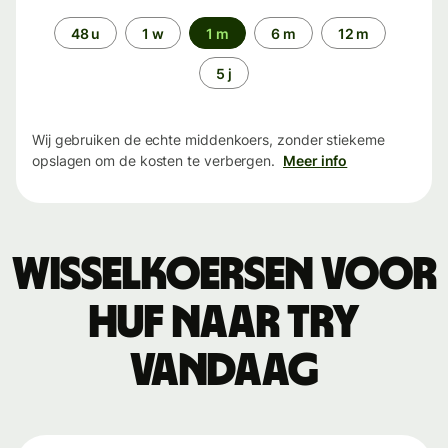
Periode
48 u
1 w
1 m
6 m
12 m
5 j
Wij gebruiken de echte middenkoers, zonder stiekeme
opslagen om de kosten te verbergen.
Meer info
Wisselkoersen voor
HUF naar TRY
vandaag