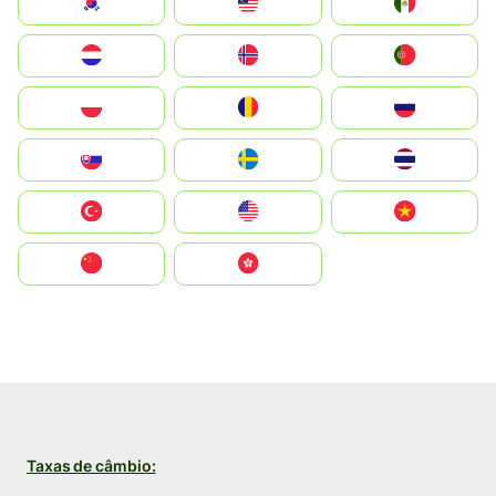
South Korea
Malay
Mexico
Nederland
Norge
Portugal
Polska
România
Россия
Slovensko
Ruoŧŧa
ไทย
Türkiye
United States
Vietnam
中国
中國香港特別行政區
Taxas de câmbio: