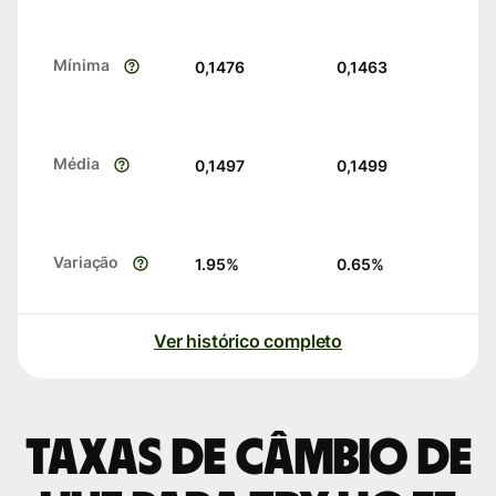
Mínima
0,1476
0,1463
Média
0,1497
0,1499
Variação
1.95
%
0.65
%
Ver histórico completo
Taxas de câmbio de