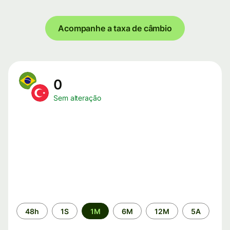
Acompanhe a taxa de câmbio
0
Sem alteração
Período
48h
1S
1M
6M
12M
5A
de
tempo