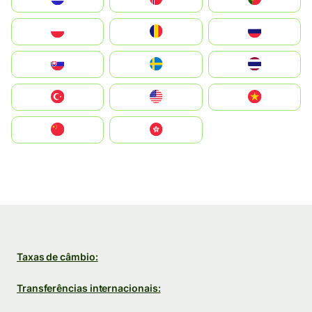
Polska
România
Россия
Slovensko
Ruoŧŧa
ไทย
Türkiye
United States
Vietnam
中国
中國香港特別行政區
Taxas de câmbio:
Transferências internacionais: