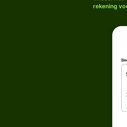
rekening voo
Be