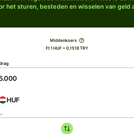
r het sturen, besteden en wisselen van geld a
Middenkoers
Ft 1 HUF = 0,1518 TRY
drag
HUF