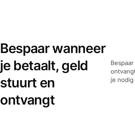
Bespaar wanneer
je betaalt, geld
Bespaar 
ontvangt
stuurt en
je nodig
ontvangt