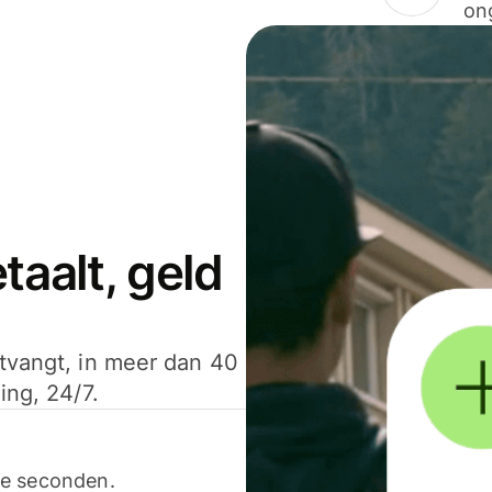
on
aalt, geld
ntvangt, in meer dan 40
ing, 24/7.
ele seconden.