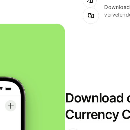
Downloade
vervelend
Download d
Currency C