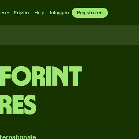
ken
Prijzen
Help
Inloggen
Registreren
forint
res
ternationale