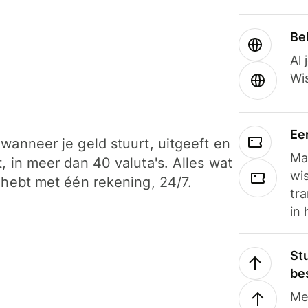
Be
Al 
Wi
Ee
wanneer je geld stuurt, uitgeeft en
Ma
, in meer dan 40 valuta's. Alles wat
wi
 hebt met één rekening, 24/7.
tra
in 
Stu
be
Me