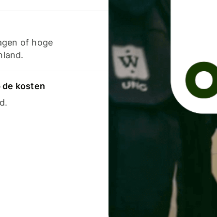
agen of hoge
nland.
p de kosten
d.