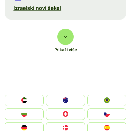
Izraelski novi šekel
Prikaži više
الإمارات العربية المتحدة
Australia
Brazil
България
Switzerland
Czechia
Deutschland
Denmark
España