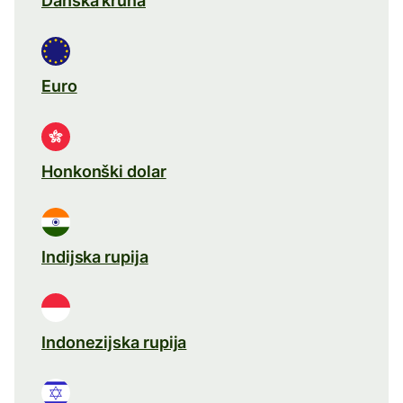
Danska kruna
Euro
Honkonški dolar
Indijska rupija
Indonezijska rupija