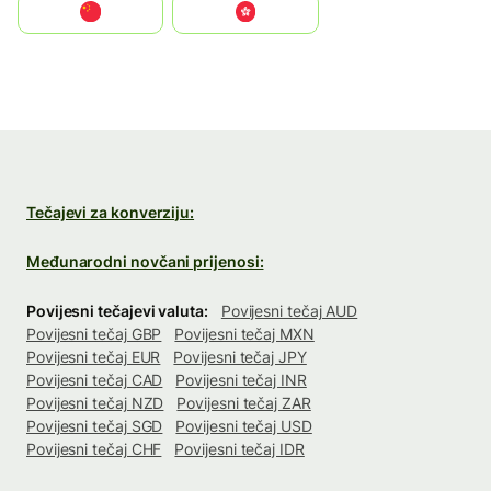
中国
中國香港特別行政區
Tečajevi za konverziju:
Međunarodni novčani prijenosi:
Povijesni tečajevi valuta:
Povijesni tečaj AUD
Povijesni tečaj GBP
Povijesni tečaj MXN
Povijesni tečaj EUR
Povijesni tečaj JPY
Povijesni tečaj CAD
Povijesni tečaj INR
Povijesni tečaj NZD
Povijesni tečaj ZAR
Povijesni tečaj SGD
Povijesni tečaj USD
Povijesni tečaj CHF
Povijesni tečaj IDR