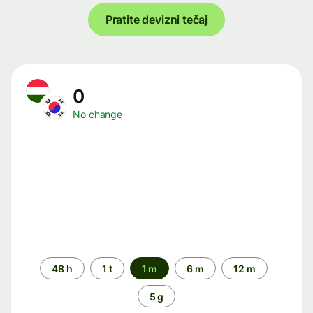
Pratite devizni tečaj
0
No change
Time
48 h
1 t
1 m
6 m
12 m
period
5 g