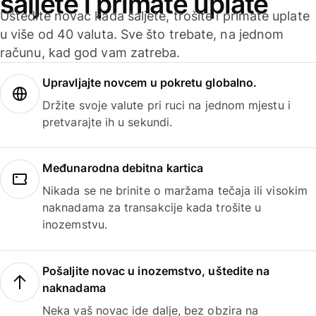
šaljete i primate uplate
Uštedite novac kada šaljete, trošite i primate uplate
u više od 40 valuta. Sve što trebate, na jednom
računu, kad god vam zatreba.
Upravljajte novcem u pokretu globalno.
Držite svoje valute pri ruci na jednom mjestu i
pretvarajte ih u sekundi.
Međunarodna debitna kartica
Nikada se ne brinite o maržama tečaja ili visokim
naknadama za transakcije kada trošite u
inozemstvu.
Pošaljite novac u inozemstvo, uštedite na
naknadama
Neka vaš novac ide dalje, bez obzira na