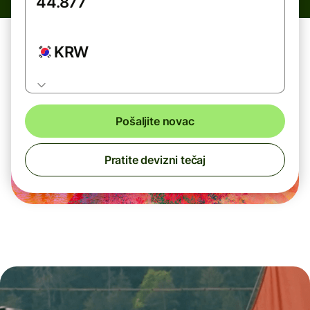
KRW
Pošaljite novac
Pratite devizni tečaj