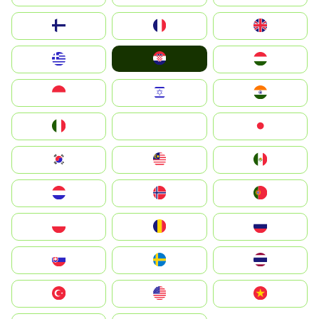
Suomi
France
United Kingdom
Hrvatska
Greece
Magyarország
Indonesia
Israel
India
Italia
JA
Japan
South Korea
Malay
Mexico
Nederland
Norge
Portugal
Polska
România
Россия
Slovensko
Ruoŧŧa
ไทย
Türkiye
United States
Vietnam