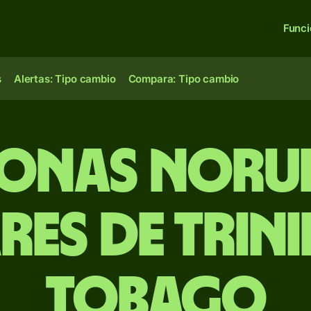
Func
s
Alertas: Tipo cambio
Compara: Tipo cambio
onas noru
es de Trin
Tobago