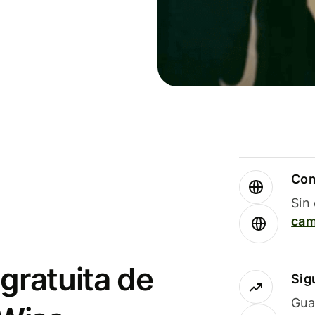
Com
Sin
cam
gratuita de
Sig
Gua