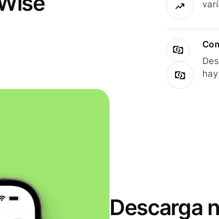
 Wise
var
Com
Des
hay
Descarga n