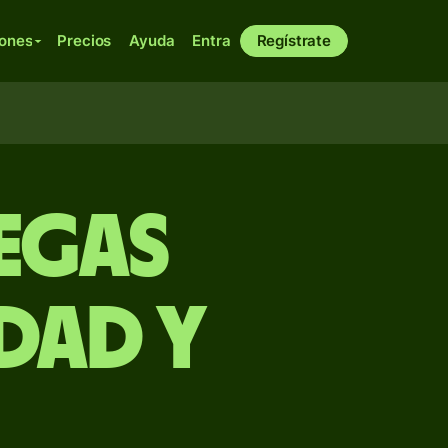
iones
Precios
Ayuda
Entra
Regístrate
egas
idad y